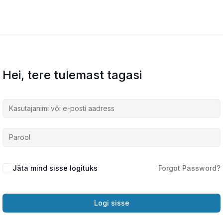
E-kursus
Videod
Blogi
Kes on
Hei, tere tulemast tagasi
Jäta mind sisse logituks
Forgot Password?
Logi sisse