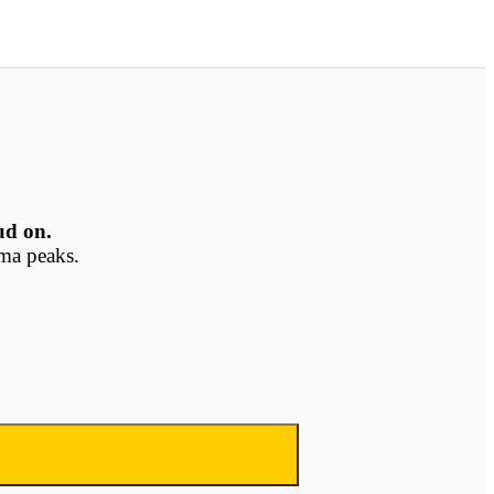
ud on.
dma peaks.