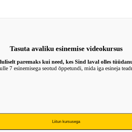
Tasuta avaliku esinemise videokursus
luliselt paremaks kui need, kes Sind laval olles tüüdan
lle 7 esinemisega seotud õppetundi, mida iga esineja tea
Liitun kursusega