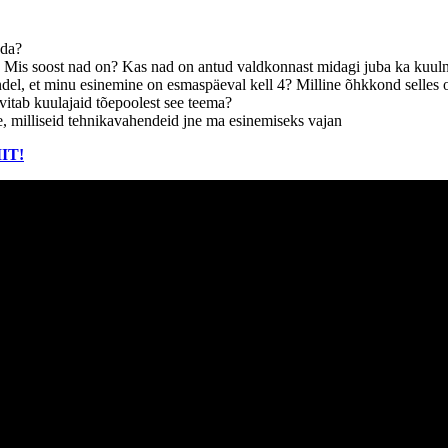
ada?
Mis soost nad on? Kas nad on antud valdkonnast midagi juba ka kuul
del, et minu esinemine on esmaspäeval kell 4? Milline õhkkond selles o
vitab kuulajaid tõepoolest see teema?
e, milliseid tehnikavahendeid jne ma esinemiseks vajan
IIT!