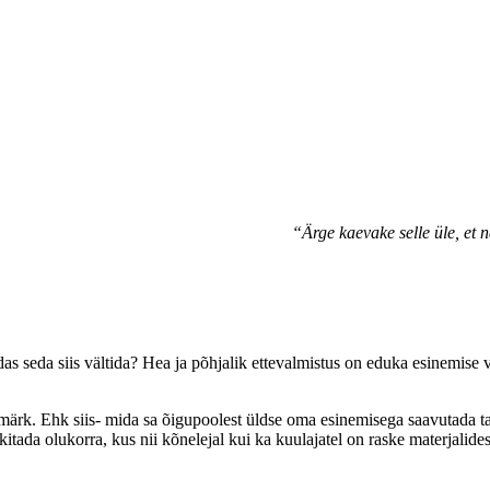
“Ärge kaevake selle üle, et 
seda siis vältida? Hea ja põhjalik ettevalmistus on eduka esinemise võt
rk. Ehk siis- mida sa õigupoolest üldse oma esinemisega saavutada taha
kitada olukorra, kus nii kõnelejal kui ka kuulajatel on raske materjalide