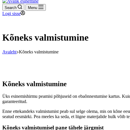
Search
Menu
Logi sisse
Kõneks valmistumine
Avaleht
Kõneks valmistumine
Kõneks valmistumine
Üks esinemishirmu peamisi põhjuseid on ebaõnnestumise kartus. Kuidas 
garanteeritud.
Enne ettekandeks valmistumist peab sul selge olema, mis on kõne eesmä
seatud eesmärki. Pea meeles ka seda, et liigne materjalide hulk võib te
Kõneks valmistumisel pane tähele järgmist