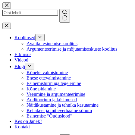
Skip
to
content
No
results
Koolitused
Avaliku esinemise koolitus
Argumenteerimise ja mõjutamisoskuste koolitus
E-kursus
Videod
Blogi
Kõneks valmistumine
Enese ettevalmistamine
Esinemishirmuga tegelemine
Kõne pidamine
Veenmine ja argumenteerimine
Auditoorium ja küsimused
Näitlikustamine ja tehnika kasutamine
Kehakeel ja mitteverbaalne sõnum
Esinemise “Õuduslood”
Kes on Janek?
Kontakt