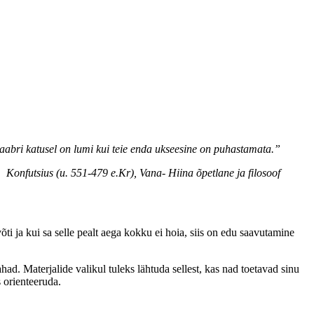
naabri katusel on lumi kui teie enda ukseesine on puhastamata.”
Konfutsius (u. 551-479 e.Kr), Vana- Hiina õpetlane ja filosoof
i ja kui sa selle pealt aega kokku ei hoia, siis on edu saavutamine
d. Materjalide valikul tuleks lähtuda sellest, kas nad toetavad sinu
s orienteeruda.