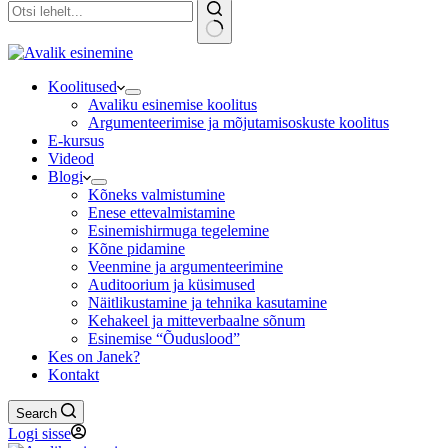
No
results
Koolitused
Avaliku esinemise koolitus
Argumenteerimise ja mõjutamisoskuste koolitus
E-kursus
Videod
Blogi
Kõneks valmistumine
Enese ettevalmistamine
Esinemishirmuga tegelemine
Kõne pidamine
Veenmine ja argumenteerimine
Auditoorium ja küsimused
Näitlikustamine ja tehnika kasutamine
Kehakeel ja mitteverbaalne sõnum
Esinemise “Õuduslood”
Kes on Janek?
Kontakt
Search
Logi sisse