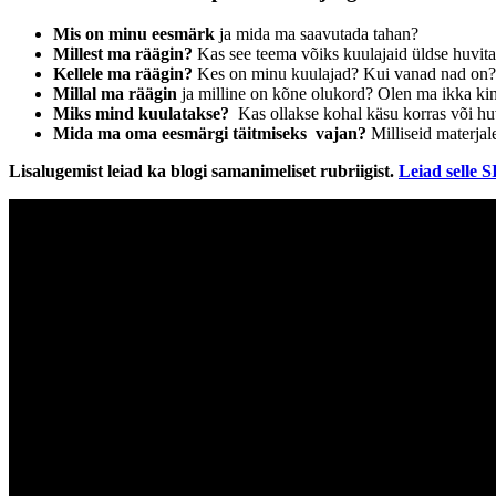
Mis on minu eesmärk
ja mida ma saavutada tahan?
Millest ma räägin?
Kas see teema võiks kuulajaid üldse huvit
Kellele ma räägin?
Kes on minu kuulajad? Kui vanad nad on? 
Millal ma räägin
ja milline on kõne olukord? Olen ma ikka kin
Miks mind kuulatakse?
Kas ollakse kohal käsu korras või hu
Mida ma oma eesmärgi täitmiseks vajan?
Milliseid materjal
Lisalugemist leiad ka blogi samanimeliset rubriigist.
Leiad selle S