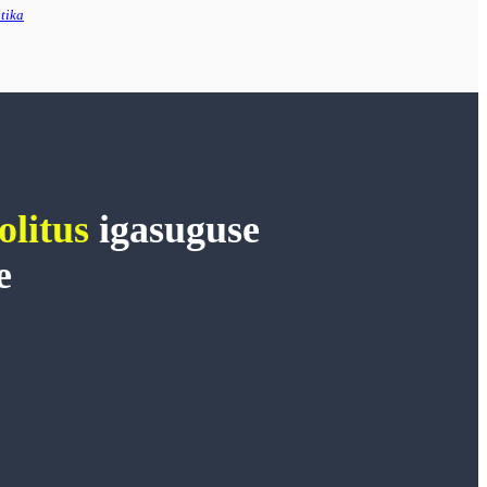
tika
olitus
igasuguse
e