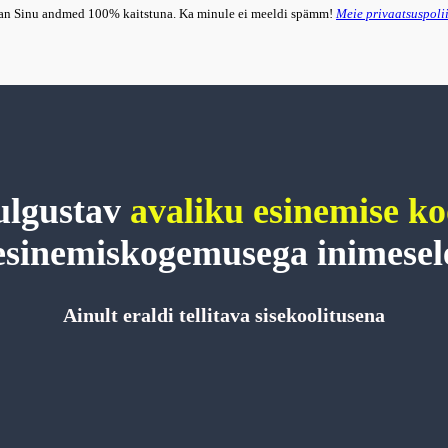
an Sinu andmed 100% kaitstuna. Ka minule ei meeldi spämm!
Meie privaatsuspolii
julgustav
avaliku esinemise ko
esinemiskogemusega inimesel
Ainult eraldi tellitava sisekoolitusena