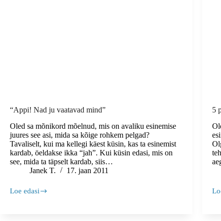
“Appi! Nad ju vaatavad mind”
5 
Oled sa mõnikord mõelnud, mis on avaliku esinemise
Ol
juures see asi, mida sa kõige rohkem pelgad?
es
Tavaliselt, kui ma kellegi käest küsin, kas ta esinemist
Ol
kardab, öeldakse ikka “jah”. Kui küsin edasi, mis on
te
see, mida ta täpselt kardab, siis…
aeg
Janek T.
17. jaan 2011
Loe edasi
Lo
“Appi!
5
Nad
pe
ju
vig
vaatavad
mi