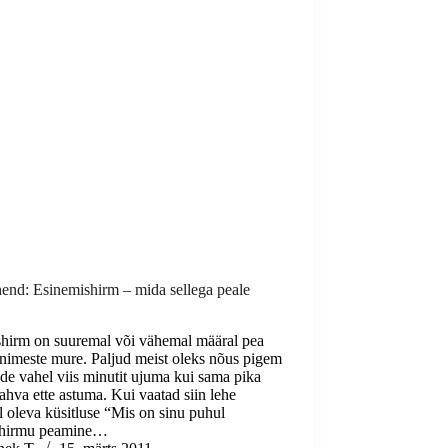
end: Esinemishirm – mida sellega peale
hirm on suuremal või vähemal määral pea
inimeste mure. Paljud meist oleks nõus pigem
de vahel viis minutit ujuma kui sama pika
ahva ette astuma. Kui vaatad siin lehe
l oleva küsitluse “Mis on sinu puhul
shirmu peamine…