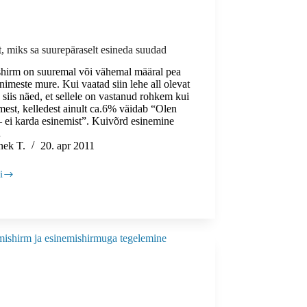
t, miks sa suurepäraselt esineda suudad
hirm on suuremal või vähemal määral pea
nimeste mure. Kui vaatad siin lehe all olevat
, siis näed, et sellele on vastanud rohkem kui
mest, kelledest ainult ca.6% väidab “Olen
– ei karda esinemist”. Kuivõrd esinemine
…
nek T.
20. apr 2011
i
selt