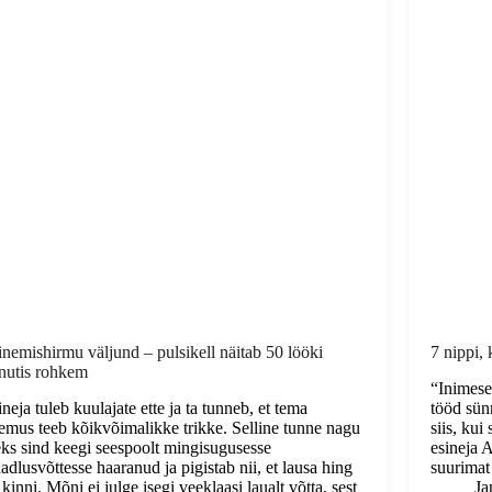
inemishirmu väljund – pulsikell näitab 50 lööki
7 nippi,
nutis rohkem
“Inimese
neja tuleb kuulajate ette ja ta tunneb, et tema
tööd sünn
semus teeb kõikvõimalikke trikke. Selline tunne nagu
siis, ku
eks sind keegi seespoolt mingisugusesse
esineja A
adlusvõttesse haaranud ja pigistab nii, et lausa hing
suurimat
kinni. Mõni ei julge isegi veeklaasi laualt võtta, sest
Ja