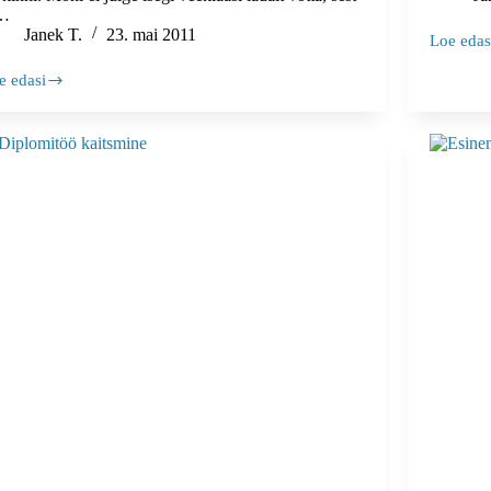
…
Janek T.
23. mai 2011
Loe edas
7
nippi,
e edasi
kuidas
inemishirmu
esinemis
ljund
ohjeldad
sikell
tab
öki
nutis
hkem