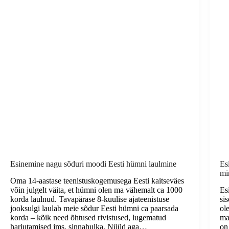
Esinemine nagu sõduri moodi Eesti hümni laulmine
Es
mi
Oma 14-aastase teenistuskogemusega Eesti kaitseväes
võin julgelt väita, et hümni olen ma vähemalt ca 1000
Esi
korda laulnud. Tavapärase 8-kuulise ajateenistuse
si
jooksulgi laulab meie sõdur Eesti hümni ca paarsada
ol
korda – kõik need õhtused rivistused, lugematud
ma
harjutamised jms. sinnahulka. Nüüd aga…
on 