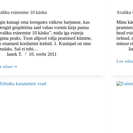
aliku esinemise 10 käsku
Avaliku 
gin kunagi oma loengutes väikese harjutuse, kus
Minu käes
dengid grupitööna said vabas vormis kirja panna
peamised 
valiku esinemise 10 käsku”, mida iga esineja
head esi
rgima peaks. Toon allpool välja peamised kümme,
öelnud, e
s enamasti kordamist leidsid. 1. Kuulajad on sinu
minust e
malaks. Sul ei tohi…
Ja
Janek T.
10. veebr 2011
Loe edas
Avaliku
e edasi
esinemis
aliku
esmaabi
inemise
koolitus-
vol.2
sku