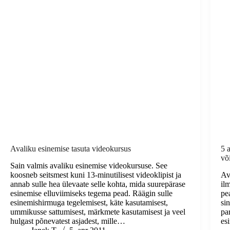
Avaliku esinemise tasuta videokursus
5 
võ
Sain valmis avaliku esinemise videokursuse. See
koosneb seitsmest kuni 13-minutilisest videoklipist ja
Av
annab sulle hea ülevaate selle kohta, mida suurepärase
il
esinemise elluviimiseks tegema pead. Räägin sulle
pea
esinemishirmuga tegelemisest, käte kasutamisest,
sin
ummikusse sattumisest, märkmete kasutamisest ja veel
pa
hulgast põnevatest asjadest, mille…
es