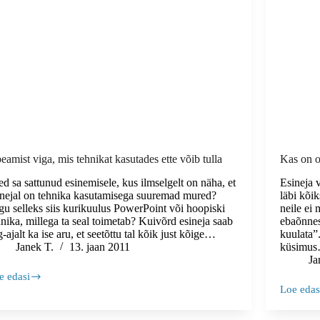
peamist viga, mis tehnikat kasutades ette võib tulla
Kas on o
ed sa sattunud esinemisele, kus ilmselgelt on näha, et
Esineja 
inejal on tehnika kasutamisega suuremad mured?
läbi kõi
gu selleks siis kurikuulus PowerPoint või hoopiski
neile ei
hnika, millega ta seal toimetab? Kuivõrd esineja saab
ebaõnnes
-ajalt ka ise aru, et seetõttu tal kõik just kõige…
kuulata”.
Janek T.
13. jaan 2011
küsimu
Ja
e edasi
Loe edas
amist
Kas
a,
on
s
oluline,