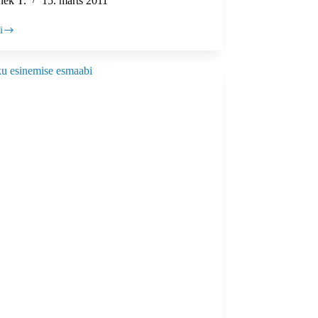
nek T.
15. märts 2011
i
end:
hirm