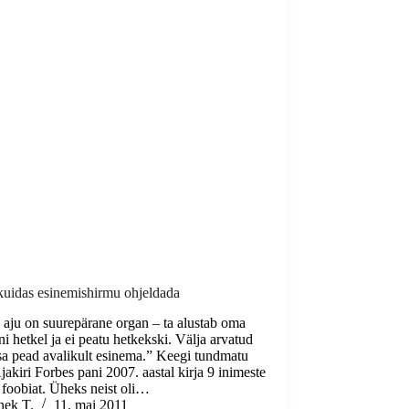
 kuidas esinemishirmu ohjeldada
 aju on suurepärane organ – ta alustab oma
i hetkel ja ei peatu hetkekski. Välja arvatud
i sa pead avalikult esinema.” Keegi tundmatu
jakiri Forbes pani 2007. aastal kirja 9 inimeste
 foobiat. Üheks neist oli…
nek T.
11. mai 2011