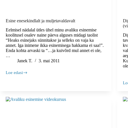
Esine enesekindlalt ja muljetavaldavalt
Di
(v
Eelmisel nädalal ütles ühel minu avaliku esinemise
koolitusel osalev naine päeva alguses midagi taolist
Di
“Heaks esinejaks sünnitakse ja selleks on vaja ka
ta
annet. Iga inimene ikka esinemisega hakkama ei saa!”.
kv
Enda kohta arvaski ta “…ja kuivõrd mul annet ei ole,
va
…
ae
Janek T.
3. mai 2011
Ku
ol
Loe edasi
Esine
enesekindlalt
Lo
ja
Di
muljetavaldavalt
ka
–
ku
se
ed
te
(v