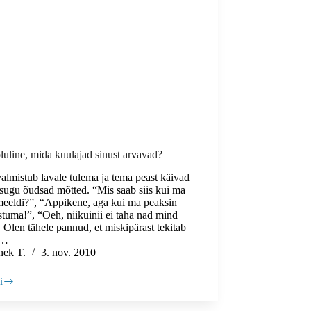
luline, mida kuulajad sinust arvavad?
valmistub lavale tulema ja tema peast käivad
ksugu õudsad mõtted. “Mis saab siis kui ma
 meeldi?”, “Appikene, aga kui ma peaksin
tuma!”, “Oeh, niikuinii ei taha nad mind
 Olen tähele pannud, et miskipärast tekitab
s…
nek T.
3. nov. 2010
i