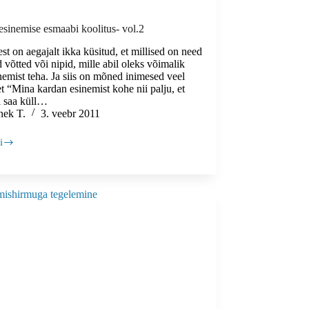
esinemise esmaabi koolitus- vol.2
t on aegajalt ikka küsitud, et millised on need
võtted või nipid, mille abil oleks võimalik
nemist teha. Ja siis on mõned inimesed veel
t “Mina kardan esinemist kohe nii palju, et
i saa küll…
nek T.
3. veebr 2011
i
e