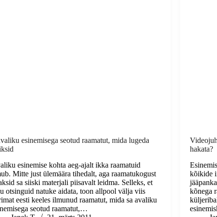
avaliku esinemisega seotud raamatut, mida lugeda
Videojuh
iksid
hakata?
aliku esinemise kohta aeg-ajalt ikka raamatuid
Esinemis
mub. Mitte just ülemäära tihedalt, aga raamatukogust
kõikide 
ksid sa siiski materjali piisavalt leidma. Selleks, et
jääpanka
u otsinguid natuke aidata, toon allpool välja viis
kõnega r
rimat eesti keeles ilmunud raamatut, mida sa avaliku
küljeriba
inemisega seotud raamatut,…
esinemi