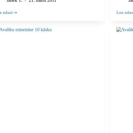
Janek T.
21. märts 2011
Ja
e edasi
Loe edas
Videojuh
aliku
Esinemis
inemisega
–
otud
mida
amatut,
sellega
da
peale
geda
hakata?
iksid