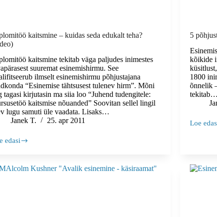
plomitöö kaitsmine – kuidas seda edukalt teha?
5 põhjus
ideo)
Esinemis
plomitöö kaitsmine tekitab väga paljudes inimestes
kõikide i
vapärasest suuremat esinemishirmu. See
küsitlust
alifitseerub ilmselt esinemishirmu põhjustajana
1800 ini
ldkonda “Esinemise tähtsusest tulenev hirm”. Mõni
õnnelik 
g tagasi kirjutasin ma siia loo “Juhend tudengitele:
tekitab
rsusetöö kaitsmise nõuanded” Soovitan sellel lingil
Ja
ev lugu samuti üle vaadata. Lisaks…
Janek T.
25. apr 2011
Loe edas
5
põhjust,
e edasi
miks
plomitöö
sa
itsmine
suurepära
esineda
idas
suudad
da
ukalt
ha?
ideo)