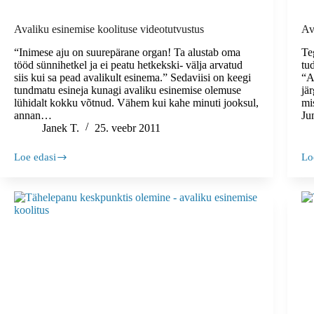
Avaliku esinemise koolituse videotutvustus
Av
“Inimese aju on suurepärane organ! Ta alustab oma
Te
tööd sünnihetkel ja ei peatu hetkekski- välja arvatud
tu
siis kui sa pead avalikult esinema.” Sedaviisi on keegi
“A
tundmatu esineja kunagi avaliku esinemise olemuse
jä
lühidalt kokku võtnud. Vähem kui kahe minuti jooksul,
mi
annan…
Ju
Janek T.
25. veebr 2011
Loe edasi
Lo
Avaliku
Av
esinemise
es
koolituse
10
videotutvustus
kä