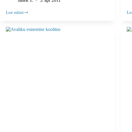
Janek T.
5. apr 2011
Loe edasi
Lo
Avaliku
5
esinemise
av
tasuta
es
videokursus
se
ra
mi
lu
võ