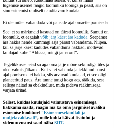
kuidas sul läheb. Rääkimata sellest, et kui sa maha
lugemise asemel räägid loomuliku tooniga ja peast, siis on
sinu esinemist oluliselt nauditavam kuulata.
Ei ole mõtet vabandada või pauside ajal omaette pomiseda
See, et sa märkmeid kasutad on täiesti loomulik. Samuti on
loomulik, et aegajalt
võib järg käest ära kaduda
. Seepärast
ära hakka nende kummagi asja pärast vabandama. Niipea,
kui sa järje käest kadudes vabandama hakkad, mõtlevad
kuulajad kohe “Ahhaaa, mingi jama on!”.
Tegelikkuses leiad sa aga oma järje mõne sekundiga üles ja
oled valmis jätkama. Kui sa ei vabanda ja tekkinud pausi
ajal pomisema ei hakka, siis arvavad kuulajad, et see oligi
planeeritud paus. Ära tunne tungi kogu aeg rääkida, sest
sellega näitad sa ebakindlust, mida pideva rääkimisega
varjata üritad.
Sellest, kuidas kuulajaid vaimustava esinemisega
hakkama saada, räägin ma ka oma järgmisel avaliku
esinemise koolitusel
“Esine enesekindlalt ja
muljetavaldavalt”
, mille kohta käivat lisainfot ja
videotutvustust saad näha
SIIT.