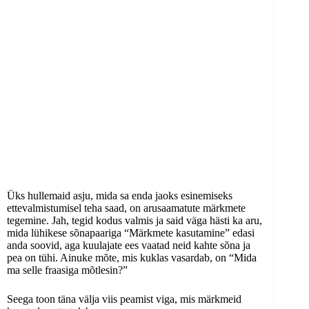
Üks hullemaid asju, mida sa enda jaoks esinemiseks
ettevalmistumisel teha saad, on arusaamatute märkmete
tegemine. Jah, tegid kodus valmis ja said väga hästi ka aru,
mida lühikese sõnapaariga “Märkmete kasutamine” edasi
anda soovid, aga kuulajate ees vaatad neid kahte sõna ja
pea on tühi. Ainuke mõte, mis kuklas vasardab, on “Mida
ma selle fraasiga mõtlesin?”
Seega toon täna välja viis peamist viga, mis märkmeid