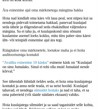
Ära esinemise ajal oma märkmetega mängima hakka
Hoia nad kindlalt oma käes või laua peal, sest niipea kui sa
nendega pidevalt toimetama hakkad, panevad kuulajad
seda tähele ja tõlgendavad seda ebakindlust väljendava
märgina. Sa ei taha ju, et kuulajaskond sinu sõnumi
kuulamise asemel loeks kokku, mitu tiiru paber sinu käest
üht- või teistpidi esinemise ajal ära tegi.
Räägitakse oma märkmetele, loetakse maha ja ei hoita
auditooriumiga kontakti
“Avaliku esinemise 10 käsku”
esimene käsk on “Kuulajad
on sinu Jumalaks. Sinul ei tohi olla muid Jumalaid nende
kõrval.”
See tähendab lühidalt öeldes seda, et hoia oma kuulajatega
kontakti ja anna neile teada, et sa neist hoolid. Kuulajad
tahavad, et nendega
silmsidet hoitaks
ja nad ei taha, et sa
oma paberieid (või slaide näidates ekraani) vahiks.
Hoia kuulajatega silmsidet ja sa saad tagasisidet selle kohta,