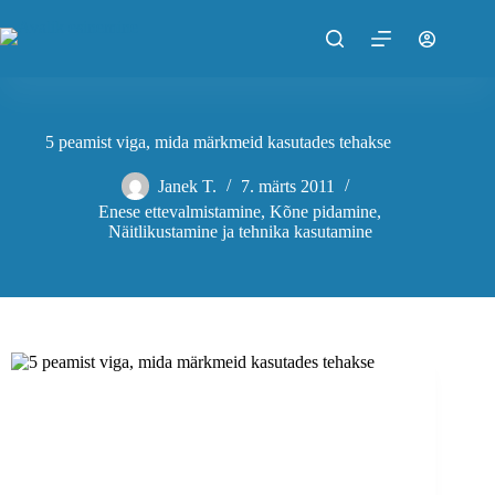
Skip
to
content
5 peamist viga, mida märkmeid kasutades tehakse
Janek T.
7. märts 2011
Enese ettevalmistamine
,
Kõne pidamine
,
Näitlikustamine ja tehnika kasutamine