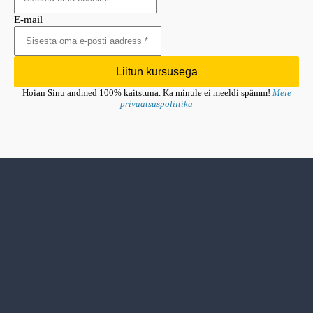
E-mail
Liitun kursusega
Hoian Sinu andmed 100% kaitstuna. Ka minule ei meeldi spämm!
Meie
privaatsuspoliitika