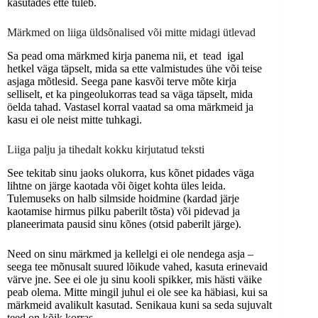
kasutades ette tuleb.
Märkmed on liiga üldsõnalised või mitte midagi ütlevad
Sa pead oma märkmed kirja panema nii, et tead igal
hetkel väga täpselt, mida sa ette valmistudes ühe või teise
asjaga mõtlesid. Seega pane kasvõi terve mõte kirja
selliselt, et ka pingeolukorras tead sa väga täpselt, mida
öelda tahad. Vastasel korral vaatad sa oma märkmeid ja
kasu ei ole neist mitte tuhkagi.
Liiga palju ja tihedalt kokku kirjutatud teksti
See tekitab sinu jaoks olukorra, kus kõnet pidades väga
lihtne on järge kaotada või õiget kohta üles leida.
Tulemuseks on halb silmside hoidmine (kardad järje
kaotamise hirmus pilku paberilt tõsta) või pidevad ja
planeerimata pausid sinu kõnes (otsid paberilt järge).
Need on sinu märkmed ja kellelgi ei ole nendega asja –
seega tee mõnusalt suured lõikude vahed, kasuta erinevaid
värve jne. See ei ole ju sinu kooli spikker, mis hästi väike
peab olema. Mitte mingil juhul ei ole see ka häbiasi, kui sa
märkmeid avalikult kasutad. Senikaua kuni sa seda sujuvalt
teed on kõik korras.