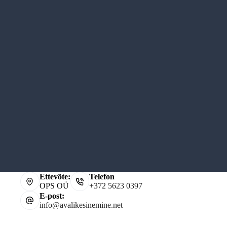
Vaata lähemalt
Ettevõte:
Telefon
OPS OÜ
+372 5623 0397
E-post:
info@avalikesinemine.net