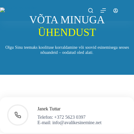
Skip
to
content
VÕTA MINUGA
ÜHENDUST
Olgu Sinu teemaks koolituse korraldamine või soovid esinemisega seoses
nõuandeid – oodatud oled alati.
Janek Tuttar
Telefon: +372 5623 0397
E-mail: info@avalikesinemine.net