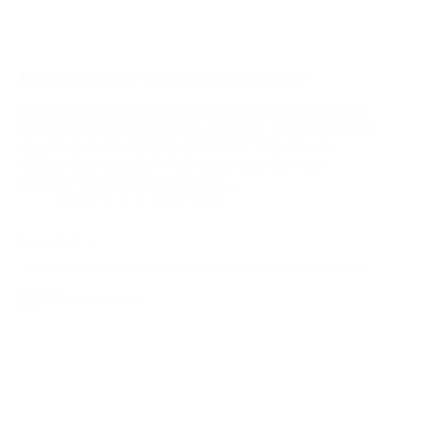
Rahulolev esineja: “Ma rääkisin nad surnuks”
Aeg-ajalt olen kellegagi peale tema esinemist vestelnud
ja uurinud, et kuidas tal enda arust läks. Nii mõnigi kord
on esineja mulle rahulolevalt öelnud “Aga kus ma
rääkisin nad surnuks!” Selle peale olen ma vastu
küsinud “Ja millist kasu need nö…
Janek T.
4. veebr 2011
Loe edasi
Rahulolev
esineja:
“Ma
rääkisin
nad
surnuks”