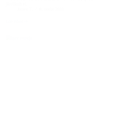
järelikult ei…
Janek T.
8. veebr 2011
Loe edasi
Õuduslugu
nr.4
“Te
olete
ju
lollid…!”