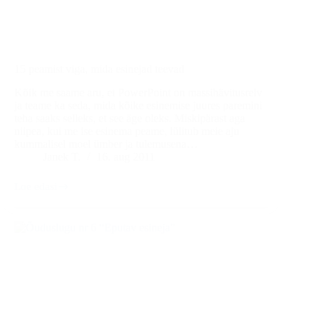
15 peamist viga, mida esinejad teevad
Kõik me saame aru, et PowerPoint on massihävitusrelv
ja teame ka seda, mida kõike esinemise juures paremini
teha saaks selleks, et see äge oleks. Miskipärast aga
niipea, kui me ise esinema peame, lülitub meie aju
kummalisel moel ümber ja tulemusena…
Janek T.
16. aug 2011
Loe edasi
15
peamist
viga,
mida
esinejad
teevad