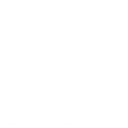
nr
6
“Eputav
esineja”
Slängi kasutamise mahlakad õppetunnid