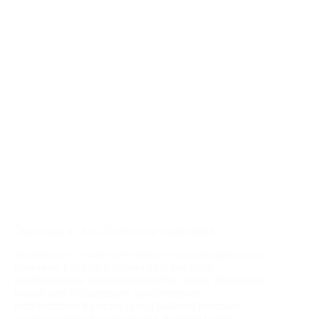
Õuduslugu nr. 10 – Terve kamp ninatarkasid
Sa oled noor ja suhteliselt väikese esinemiskogemusega
noormees, kes töötab esimesi kuid ühe suure
maailmanimega tehnoloogiaettevõtte juures. Muuhulgas
kuulub sinu tööülesannete hulka erinevate
tootekoolituste tegemine ja seal osalevad peamiselt
kaupluste müüjad ja müügijuhid. Kuivõrd taoline