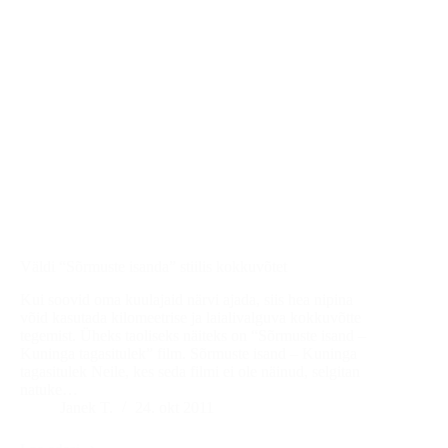
Väldi “Sõrmuste isanda” stiilis kokkuvõtet
Kui soovid oma kuulajaid närvi ajada, siis hea nipina
võid kasutada kilomeetrise ja laialivalguva kokkuvõtte
tegemist. Üheks taoliseks näiteks on “Sõrmuste isand –
Kuninga tagasitulek” film. Sõrmuste isand – Kuninga
tagasitulek Neile, kes seda filmi ei ole näinud, selgitan
natuke…
Janek T.
24. okt 2011