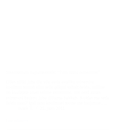
Stsenaarium nupumeestele: “Eriti tüütu esinemine”
Olles nüüd juba üle viie aasta avaliku esinemise
koolitusi teinud võin selle põhjal vabalt öelda, milline
on kuulajate arust selline esinemine, mis neid alates
esimesest hetkest juba tüütama hakkab. Kuidas ma seda
öelda saan? Igal oma koolitusel teeme me harjutuse,…
Janek T.
21. jaan 2011
Loe edasi
Stsenaarium
nupumeestele: