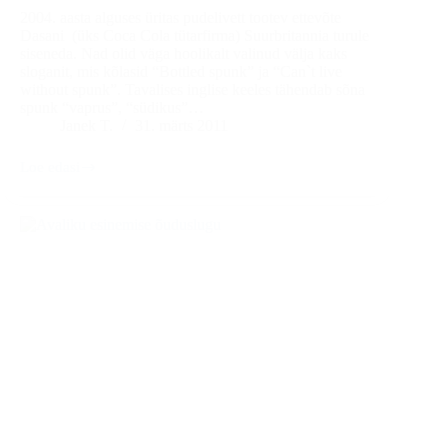
2004. aasta alguses üritas pudelivett tootev ettevõte
Dasani (üks Coca Cola tütarfirma) Suurbritannia turule
siseneda. Nad olid väga hoolikalt valinud välja kaks
sloganit, mis kõlasid “Bottled spunk” ja “Can`t live
without spunk”. Tavalises inglise keeles tähendab sõna
spunk “vaprus”, “südikus”…
Janek T.
31. märts 2011
Loe edasi
Slängi
kasutamise
mahlakad
õppetunnid