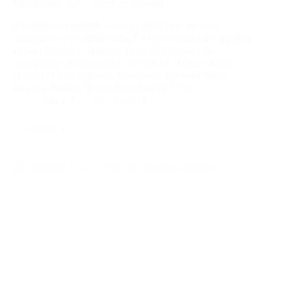
Õuduslugu nr.9 – Tigetsev filosoof
Eksimine on inimlik – veelgi inimlikum on oma
eksimustes teisi süüdistada. Üks paremaid viise publiku
närvi ajamiseks on nende peale karjumine või
käratamine. Süüdistamine kõlbab ka. Tänane lugu
räägibki ühest põnevast tegelasest, kes neid nippe
kasutas. Kuulsa filosoofi saabumine Üks…
Janek T.
19. okt 2011
Loe edasi
Õuduslugu
nr.9
–
Tigetsev
filosoof