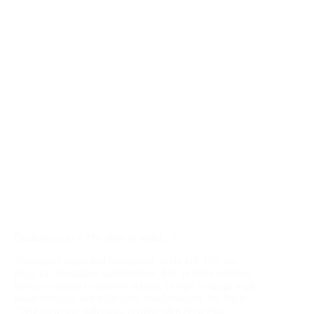
Õuduslugu nr.4 “Te olete ju lollid…!”
Tudengitel algab uus loengusari, mida viib läbi üks
tragi, ca.35-aastane naisterahvas. Jah, ja kohe esimese
loengu esimestel minutitel selgub, et tegu “vägagi tragi”
naisterahvaga, kes neile juba sissejuhatuses ära ütleb:
“Teie olete siin tudengid, ja mina olen õppejõud-