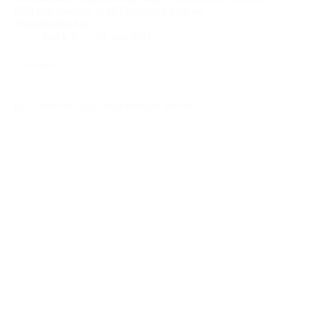
Küll aga kinnitan, et all kirjeldatud lugu on
tõestisündinud ja…
Janek T.
23. aug 2011
Loe edasi
Õuduslugu
nr.7
–
Kartmatu
leitnant