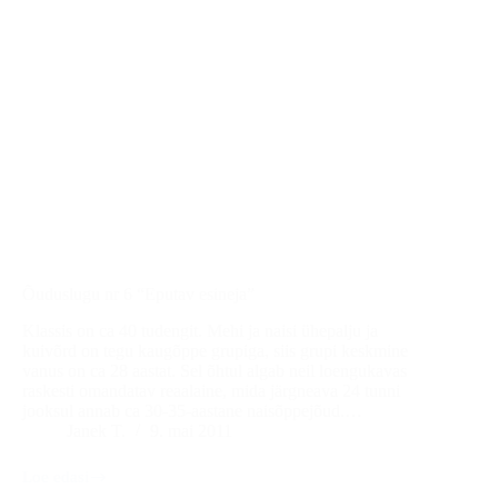
Õuduslugu nr 6 “Eputav esineja”
Klassis on ca 40 tudengit. Mehi ja naisi ühepalju ja
kuivõrd on tegu kaugõppe grupiga, siis grupi keskmine
vanus on ca 28 aastat. Sel õhtul algab neil loengukavas
raskesti omandatav reaalaine, mida järgneava 24 tunni
jooksul annab ca 30-35-aastane naisõppejõud.…
Janek T.
9. mai 2011
Loe edasi
Õuduslugu