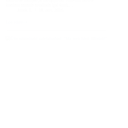
koolitus toimub tavaliselt igal kuul,…
Janek T.
18. nov. 2016
Loe edasi
Õuduslugu
nr.
10
–
Terve
kamp
ninatarkasid