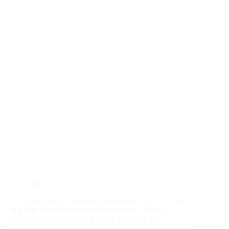
leitnant
Õuduslugu nr.7 – Kartmatu leitnant
Nii palju elutervet huumorit kui sõjaväes saab, ei kohta
just tihti. Paljud lood, mis seal juhtuvad, kõlavad
rääkides nagu anekdoodid ja eks paljudest neist
tõestisündinud lugudest ongi hiljem anekdoodid saanud.