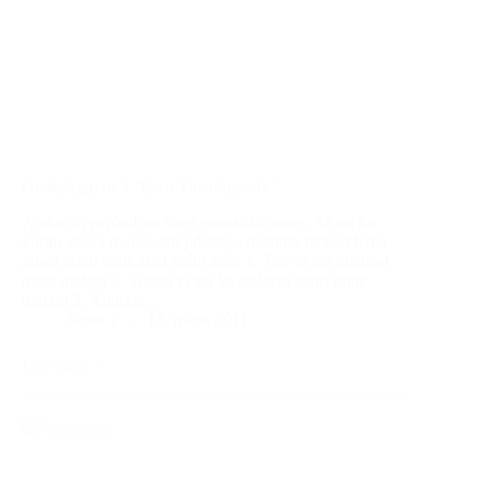
Õuduslugu nr.5 “Eesti Vabadussõda”
Ajaloo õppejõud on väga ennasttäis mees. Ta on ka
koolis oleva muuseumi juhataja, mistõttu tervest tema
jutust tuleb välja alati kolm asja: 1. Teie ei tea ajaloost
mitte midagi 2. Teised ei tea ka ajaloost suurt mitte
midagi 3. Ainuke…
Janek T.
14. märts 2011
Loe edasi
Õuduslugu
nr.5
“Eesti
Vabadussõda”