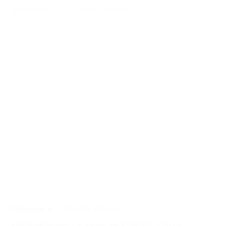
“Eriti
tüütu
esinemine”
Õuduslugu nr.3: “Pidulik jõulukõne”
Toimumas on ettevõtte iga-aastane jõulupidu. Pidu on