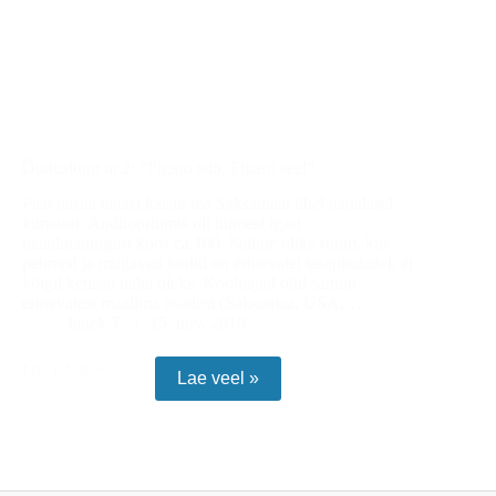
Õuduslugu nr.2: “Figaro siin, Figaro seal”
Paar aastat tagasi käisin ma Saksamaal ühel nädalasel
kursusel. Auditooriumis oli inimesi igast
maailmanurgast koos ca.100. Selline uhke ruum, kus
pehmed ja mugavad toolid on erinevatel tasapindadel, et
kõigil kenasti näha oleks. Koolitajad olid samuti
erinevatest maailma osadest (Saksamaa, USA,…
Janek T.
15. nov. 2010
Loe edasi
Õuduslugu
Lae veel »
nr.2:
“Figaro
siin,
Figaro
seal”