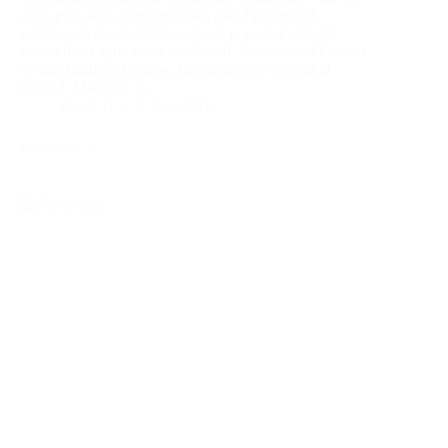
nagu pidu ikka: kena restoran, pikad ja toredad
toidulauad, toredad töökaaslased ja taustal mängib
tuimal ilmel kahe mehe süldibänd. Kummalisel kombel
on üks laudkond selline, kus ainult ettevõtte juhid
istuvad. Mis teha- ju…
Janek T.
6. jaan 2011
Loe edasi
Õuduslugu
nr.3:
“Pidulik
jõulukõne”