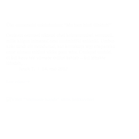
Üks suuremaid valelubadusi: “Ma teen hästi lühidalt!”
Osalesin eelmisel nädalal ühel kolmetunnisel seminaril,
mille käigus inimesed oma uurimistöid esitlesid. Umbes
kaks tundi oli möödunud, kui korraldaja tegi ettepaneku
enne viimast esitlust väike paus teha. Osalejad uurisid,
et kui kaua see viimane esitlus kestab – kui tehakse
lühidalt,…
Janek T.
14. mai 2012
Loe edasi
Üks
suuremaid
valelubadusi:
“Ma
teen
hästi
lühidalt!”