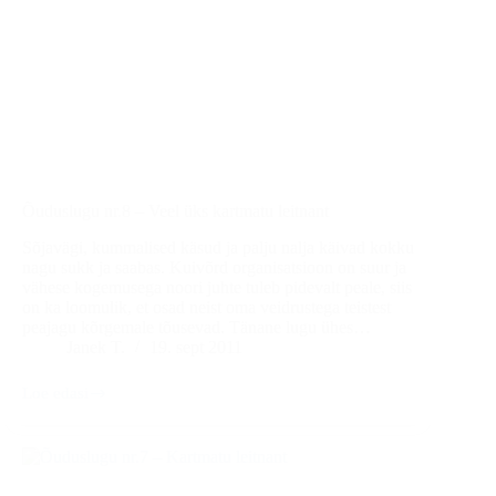
Õuduslugu nr.8 – Veel üks kartmatu leitnant
Sõjavägi, kummalised käsud ja palju nalja käivad kokku
nagu sukk ja saabas. Kuivõrd organisatsioon on suur ja
vähese kogemusega noori juhte tuleb pidevalt peale, siis
on ka loomulik, et osad neist oma veidrustega teistest
peajagu kõrgemale tõusevad. Tänane lugu ühes…
Janek T.
19. sept 2011
Loe edasi
Õuduslugu
nr.8
–
Veel
üks
kartmatu