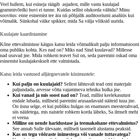
Veel hullem, kui esineja räägib asjadest, mille vastu kuulajad
grammivõrdki huvi ei tunne. Kuidas sellist olukorda vältida? Minu
soovitus: enne esinemist tee ära nii põhjalik auditooriumi analüüs kui
võimalik. Siinkohal väike spikker, mida Sa välja võiksid uurida.
Kuulajate kaardistamine
Kõne ettevalmistuse käigus katsu leida võimalikult palju informatsiooni
oma publiku kohta. Kes nad on? Miks nad Sind kuulavad? Millesse
nad usuvad jne. Mida rohkem teavet Sul on, seda paremini oskad oma
esinemist kuulajakeskselt ette valmistada.
Katsu leida vastused alljärgnevatele küsimustele:
Kui palju on kuulajaid?
Sellest lähtuvalt tead omi materjale
paljundada, arvesse võtta vajamineva tehnika hulka jne.
Kui vanad ja mis soost nad on?
Tead, millist keelekasutust
endale lubada, milliseid paremini arusaadavaid näiteid tuua jne.
On üsna selge, et kui publiku hulgas on enamuses meesterahvad,
siis näidetega, mis naistele rohkem korda läheks, Sa ilmselt mehi
ei veena
Milline on nende haridustase ja teemakohane ettevalmistus?
See annab Sulle ülevaate, milliselt tasemelt alustama peaksid.
Kas on tegu võõraste inimestega või vanade tuttavatega?