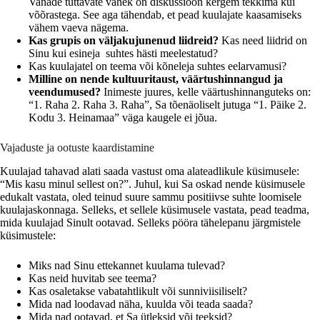
Vanade tuttavate vahek on diskussioon kergem tekkima kui
võõrastega. See aga tähendab, et pead kuulajate kaasamiseks
vähem vaeva nägema.
Kas grupis on väljakujunenud liidreid?
Kas need liidrid on
Sinu kui esineja suhtes hästi meelestatud?
Kas kuulajatel on teema või kõneleja suhtes eelarvamusi?
Milline on nende kultuuritaust, väärtushinnangud ja
veendumused?
Inimeste juures, kelle väärtushinnanguteks on:
“1. Raha 2. Raha 3. Raha”, Sa tõenäoliselt jutuga “1. Päike 2.
Kodu 3. Heinamaa” väga kaugele ei jõua.
Vajaduste ja ootuste kaardistamine
Kuulajad tahavad alati saada vastust oma alateadlikule küsimusele:
“Mis kasu minul sellest on?”. Juhul, kui Sa oskad nende küsimusele
edukalt vastata, oled teinud suure sammu positiivse suhte loomisele
kuulajaskonnaga. Selleks, et sellele küsimusele vastata, pead teadma,
mida kuulajad Sinult ootavad. Selleks pööra tähelepanu järgmistele
küsimustele:
Miks nad Sinu ettekannet kuulama tulevad?
Kas neid huvitab see teema?
Kas osaletakse vabatahtlikult või sunniviisiliselt?
Mida nad loodavad näha, kuulda või teada saada?
Mida nad ootavad, et Sa ütleksid või teeksid?