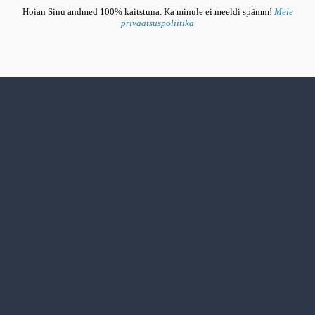
Hoian Sinu andmed 100% kaitstuna. Ka minule ei meeldi spämm!
Meie
A
privaatsuspoliitika
l
t
e
r
n
a
t
i
v
e
: