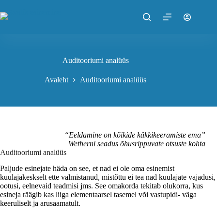
Skip
to
content
Auditooriumi analüüs
Avaleht
Auditooriumi analüüs
“Eeldamine on kõikide käkkikeeramiste ema”
Wetherni seadus õhusrippuvate otsuste kohta
Auditooriumi analüüs
Paljude esinejate häda on see, et nad ei ole oma esinemist
kuulajakeskselt ette valmistanud, mistõttu ei tea nad kuulajate vajadusi,
ootusi, eelnevaid teadmisi jms. See omakorda tekitab olukorra, kus
esineja räägib kas liiga elementaarsel tasemel või vastupidi- väga
keeruliselt ja arusaamatult.