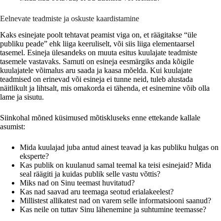
Eelnevate teadmiste ja oskuste kaardistamine
Kaks esinejate poolt tehtavat peamist viga on, et räägitakse “üle
publiku peade” ehk liiga keeruliselt, või siis liiga elementaarsel
tasemel. Esineja ülesandeks on muuta esitus kuulajate teadmiste
tasemele vastavaks. Samuti on esineja eesmärgiks anda kõigile
kuulajatele võimalus aru saada ja kaasa mõelda. Kui kuulajate
teadmised on erinevad või esineja ei tunne neid, tuleb alustada
näitlikult ja lihtsalt, mis omakorda ei tähenda, et esinemine võib olla
lame ja sisutu.
Siinkohal mõned küsimused mõtiskluseks enne ettekande kallale
asumist:
Mida kuulajad juba antud ainest teavad ja kas publiku hulgas on
eksperte?
Kas publik on kuulanud samal teemal ka teisi esinejaid? Mida
seal räägiti ja kuidas publik selle vastu võttis?
Miks nad on Sinu teemast huvitatud?
Kas nad saavad aru teemaga seotud erialakeelest?
Millistest allikatest nad on varem selle informatsiooni saanud?
Kas neile on tuttav Sinu lähenemine ja suhtumine teemasse?