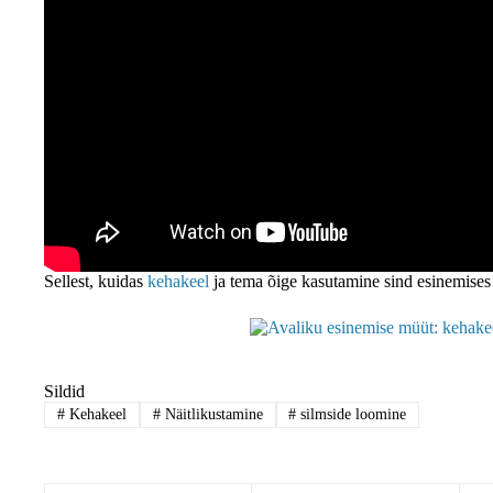
Sellest, kuidas
kehakeel
ja tema õige kasutamine sind esinemises
Sildid
#
Kehakeel
#
Näitlikustamine
#
silmside loomine