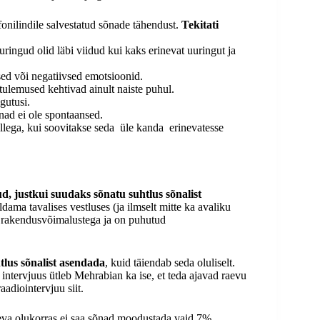
fonilindile salvestatud sõnade tähendust.
Tekitati
uringud olid läbi viidud kui kaks erinevat uuringut ja
sed või negatiivsed emotsioonid.
t tulemused kehtivad ainult naiste puhul.
igutusi.
 nad ei ole spontaansed.
sellega, kui soovitakse seda üle kanda erinevatesse
ud, justkui suudaks sõnatu suhtlus sõnalist
ama tavalises vestluses (ja ilmselt mitte ka avaliku
ud rakendusvõimalustega ja on puhutud
htlus sõnalist asendada
, kuid täiendab seda oluliselt.
intervjuus ütleb Mehrabian ka ise, et teda ajavad raevu
aadiointervjuu siit.
päeva olukorras ei saa sõnad moodustada vaid 7%