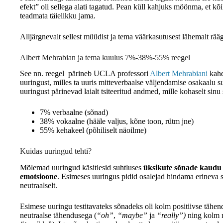
efekt” oli sellega alati tagatud. Pean küll kahjuks möönma, et kõ
teadmata täielikku jama.
Alljärgnevalt sellest müüdist ja tema väärkasutusest lähemalt rääg
Albert Mehrabian ja tema kuulus 7%-38%-55% reegel
See nn. reegel pärineb UCLA professori
Albert Mehrabiani
kahe
uuringust, milles ta uuris mitteverbaalse väljendamise osakaalu s
uuringust pärinevad laialt tsiteeritud andmed, mille kohaselt sin
7% verbaalne (sõnad)
38% vokaalne (hääle valjus, kõne toon, rütm jne)
55% kehakeel (põhiliselt näoilme)
Kuidas uuringud tehti?
Mõlemad uuringud käsitlesid suhtluses
üksikute sõnade kaudu
emotsioone
. Esimeses uuringus pidid osalejad hindama erineva sõn
neutraalselt.
Esimese uuringu testitavateks sõnadeks oli kolm positiivse tähe
neutraalse tähendusega (
“oh”
,
“maybe”
ja
“really”)
ning kolm n