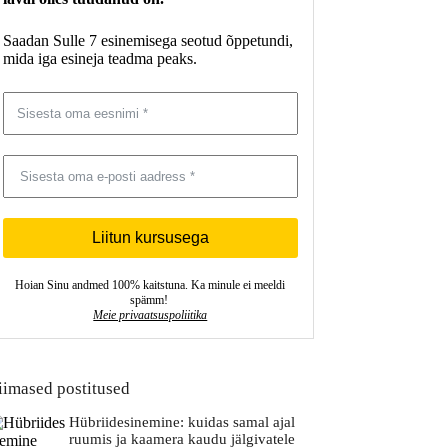
Saadan Sulle 7 esinemisega seotud õppetundi,
mida iga esineja teadma peaks.
Liitun kursusega
Hoian Sinu andmed 100% kaitstuna. Ka minule ei meeldi
spämm!
Meie privaatsuspoliitika
iimased postitused
Hübriidesinemine: kuidas samal ajal
ruumis ja kaamera kaudu jälgivatele