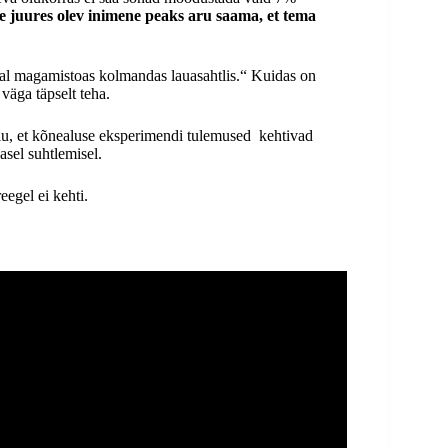
se juures olev inimene peaks aru saama, et tema
üleval magamistoas kolmandas lauasahtlis.“ Kuidas on
väga täpselt teha.
olu, et kõnealuse eksperimendi tulemused kehtivad
asel suhtlemisel.
eegel ei kehti.