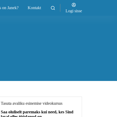
s on Janek?
Kontakt
Logi sisse
Tasuta avaliku esinemise videokursus
Saa oluliselt paremaks kui need, kes Sind
laval olles tüüdanud on.