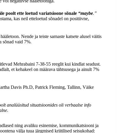
se või negatiivse hääletooniga.
le poolt ette loetud variatsioone sõnale
“maybe
.”
stama, kas neil etteloetud sõnadel on positiivne,
hääletoon. Nende ja teiste sarnaste katsete alusel väitis
ja sõnad vaid 7%.
tlevad Mehrabaini 7-38-55 reeglit kui kindlat seadust.
dlalt, et kehakeel on määrava tähtsusega ja ainult 7%
ha Davis Ph.D, Patrick Fleming, Tallinn, Väike
olt analüüsitud situatsioonides oli verbaalse info
alne.
teadlased ning avaliku esinemise, kommunikatsiooni ja
oontena välja tuua järgmised kriitilised seisukohad: