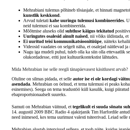
Mehrabiani tulemus põhineb tõsiasjale, et hinnati magneto
kunstlik keskkond
.
Arvud tuletati
kahe uuringu tulemusi kombineerides
. U
neid tulemusi ei saa kombineerida.
Mõõtmise aluseks olid
suhtluse käigus tekitatud
positiiv
Uuringutes osalesid ainult naised
, nii võiks üldistada, e
Ei uuritud teisi kommunikatsioonitüüpe
, näiteks kehali
Videosid vaadates on selgelt näha, et osalejad näitlevad ja
Nagu iga mudeli puhul, tuleb olla ka siin olla ettevaatlik 
olukordadesse, eriti just kultuurikontekstist lähtudes.
Mida Mehrabian ise selle reegli tänapäevasest käsitlusest arvab?
Oluline on silmas pidada, et selle
autor ise ei ole kordagi väitn
asendada
. Mehrabian on öelnud, et tema tulemusi ei peaks kohald
esinemises). Seega on tema teadustöö küll kasulik, kuigi piirat
ebaproportsionaalselt suureks.
Samuti on Mehrabian väitnud, et
tegelikult ei suuda sõnatu su
14. augustil 2009 BBC Radio 4 ajakirjanik Tim Harfordile antud 
need inimesed, kes tema uurimust valesti tsiteerivad. Leiad selle r
Mehrabian alustab intervjuud sellega, et toob näite, kuidas iga