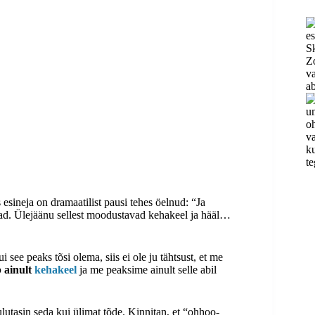
esineja on dramaatilist pausi tehes öelnud: “Ja
ad. Ülejäänu sellest moodustavad kehakeel ja hääl…
 see peaks tõsi olema, siis ei ole ju tähtsust, et me
b ainult
kehakeel
ja me peaksime ainult selle abil
utasin seda kui ülimat tõde. Kinnitan, et “ohhoo-