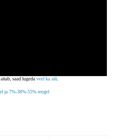
 aitab, saad lugeda
veel ka siit
.