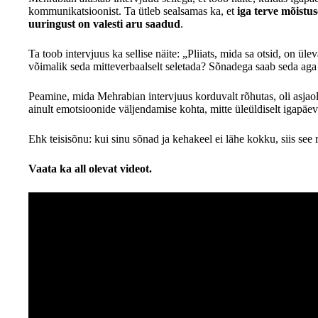
kommunikatsioonist. Ta ütleb sealsamas ka, et
iga terve mõistu
uuringust on valesti aru saadud
.
Ta toob intervjuus ka sellise näite: „Pliiats, mida sa otsid, on 
võimalik seda mitteverbaalselt seletada? Sõnadega saab seda aga 
Peamine, mida Mehrabian intervjuus korduvalt rõhutas, oli asja
ainult emotsioonide väljendamise kohta, mitte üleüldiselt igapäev
Ehk teisisõnu: kui sinu sõnad ja kehakeel ei lähe kokku, siis see r
Vaata ka all olevat videot.