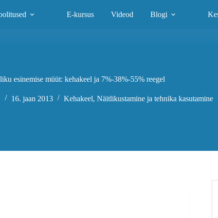
olitused
E-kursus
Videod
Blogi
Ke
liku esinemise müüt: kehakeel ja 7%-38%-55% reegel
.
16. jaan 2013
Kehakeel
,
Näitlikustamine ja tehnika kasutamine