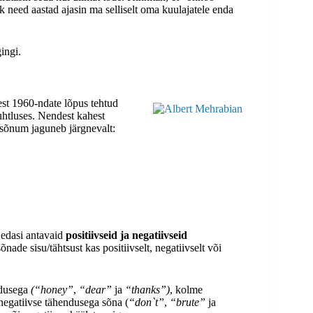
ik need aastad ajasin ma selliselt oma kuulajatele enda
ingi.
st 1960-ndate lõpus tehtud
uhtluses. Nendest kahest
u sõnum jaguneb järgnevalt:
edasi antavaid
positiivseid ja negatiivseid
ade sisu/tähtsust kas positiivselt, negatiivselt või
ndusega
(“honey”
,
“dear”
ja
“thanks”)
, kolme
egatiivse tähendusega sõna (
“don`t”
,
“brute”
ja