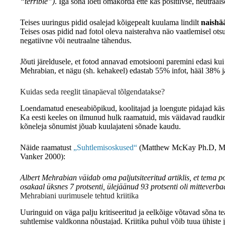
“terrible”)
. Iga sõna loeti omakorda ette kas positiivse, neutraal
Teises uuringus pidid osalejad kõigepealt kuulama lindilt
naishää
Teises osas pidid nad fotol oleva naisterahva näo vaatlemisel otsu
negatiivne või neutraalne tähendus.
Jõuti järeldusele, et fotod annavad emotsiooni paremini edasi kui 
Mehrabian, et nägu (sh. kehakeel) edastab 55% infot, hääl 38% 
Kuidas seda reeglit tänapäeval tõlgendatakse?
Loendamatud eneseabiõpikud, koolitajad ja loengute pidajad käsi
Ka eesti keeles on ilmunud hulk raamatuid, mis väidavad raudkin
kõneleja sõnumist jõuab kuulajateni sõnade kaudu.
Näide raamatust
„Suhtlemisoskused“
(Matthew McKay Ph.D, Mart
Vanker 2000):
Albert Mehrabian väidab oma paljutsiteeritud artiklis, et tema po
osakaal üksnes 7 protsenti, ülejäänud 93 protsenti oli mitteverba
Mehrabiani uurimusele tehtud kriitika
Uuringuid on väga palju kritiseeritud ja eelkõige võtavad sõna 
suhtlemise valdkonna nõustajad. Kriitika puhul võib tuua ühiste j