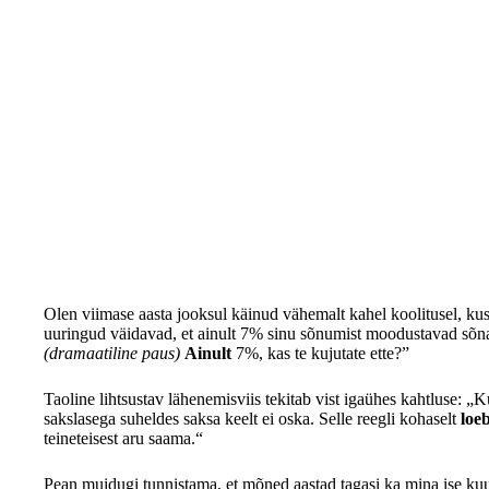
Olen viimase aasta jooksul käinud vähemalt kahel koolitusel, kus 
uuringud väidavad, et ainult 7% sinu sõnumist moodustavad sõn
(dramaatiline paus)
Ainult
7%, kas te kujutate ette?”
Taoline lihtsustav lähenemisviis tekitab vist igaühes kahtluse: „Kui
sakslasega suheldes saksa keelt ei oska. Selle reegli kohaselt
loe
teineteisest aru saama.“
Pean muidugi tunnistama, et mõned aastad tagasi ka mina ise kuul