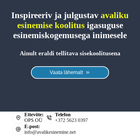
Inspireeriv ja julgustav
avaliku
esinemise koolitus
igasuguse
esinemiskogemusega inimesele
Ainult eraldi tellitava sisekoolitusena
Vaata lähemalt
Ettevõte:
Telefon
OPS OÜ
+372 5623 0397
E-post:
info@avalikesinemine.net