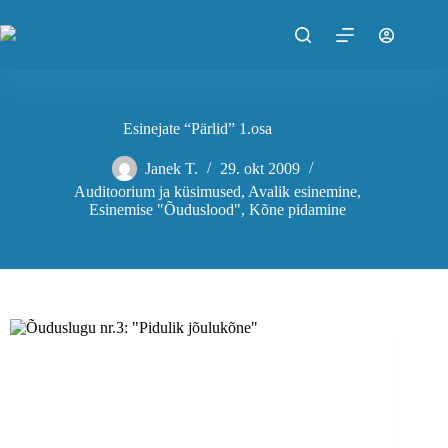
Skip
to
content
Esinejate “Pärlid” 1.osa
Janek T.
29. okt 2009
Auditoorium ja küsimused
,
Avalik esinemine
,
Esinemise "Õuduslood"
,
Kõne pidamine