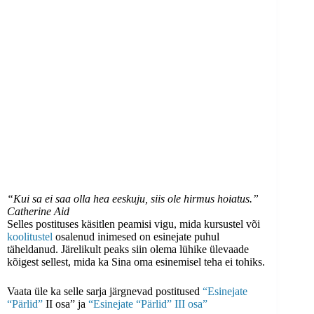
“Kui sa ei saa olla hea eeskuju, siis ole hirmus hoiatus.”
Catherine Aid
Selles postituses käsitlen peamisi vigu, mida kursustel või
koolitustel
osalenud inimesed on esinejate puhul
täheldanud. Järelikult peaks siin olema lühike ülevaade
kõigest sellest, mida ka Sina oma esinemisel teha ei tohiks.
Vaata üle ka selle sarja järgnevad postitused
“Esinejate
“Pärlid”
II osa” ja
“Esinejate “Pärlid” III osa”