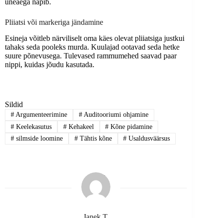
uneaega napib.
Pliiatsi või markeriga jändamine
Esineja võitleb närviliselt oma käes olevat pliiatsiga justkui
tahaks seda pooleks murda. Kuulajad ootavad seda hetke
suure põnevusega. Tulevased rammumehed saavad paar
nippi, kuidas jõudu kasutada.
Sildid
#
Argumenteerimine
#
Auditooriumi ohjamine
#
Keelekasutus
#
Kehakeel
#
Kõne pidamine
#
silmside loomine
#
Tähtis kõne
#
Usaldusväärsus
Janek T.