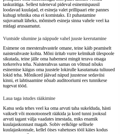
taskurätiga. Sellest tuleneval pideval esinemispausil
loodavad kuulajad, et esineja valet prillipaari ette pannes
kuhugi tehnika otsa ei komistaks. Et puhastamine
sujuvamalt läheks, mõmiseb esineja sinna vahele veel ka
midagi arusaamatut.
Vuntside silumine ja näppude vahel juuste keerutamine
Esimene on meesterahvastele omane, teine käib peamiselt
naisterahvaste kohta. Mõni üritab vurre kelmikalt ülespoole
sikutada, teine jälle oma habemest mingit terava otsaga
torkerelva teha. Naisterahvas samas on võtnud nõuks
esinemise käigus oma juustele lokirulle kasutamata tuliuued
lokid teha. Mõnikord jäävad näpud juustesse sedaviisi
kinni, et lahtisaamine nõuab auditooriumi ees tunnikese
tugevat tööd.
Laua taga istudes rääkimine
Katsu seda tehes veel ka oma arvuti taha sukelduda, hästi
vaikselt või monotoonselt rääkida ja kord tunni jooksul
arvuti tagant välja vaadates imestada, miks enamik
kuulajaskonnast magab. Sobiv eelkõige sellisele
kuulajaskonnale, kellel öises vahetuses tööl käies kodus