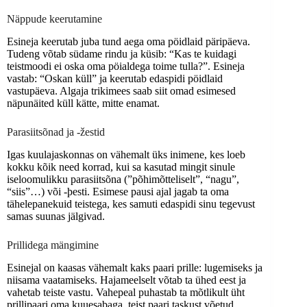
Näppude keerutamine
Esineja keerutab juba tund aega oma pöidlaid päripäeva.
Tudeng võtab südame rindu ja küsib: “Kas te kuidagi
teistmoodi ei oska oma pöialdega toime tulla?”. Esineja
vastab: “Oskan küll” ja keerutab edaspidi pöidlaid
vastupäeva. Algaja trikimees saab siit omad esimesed
näpunäited küll kätte, mitte enamat.
Parasiitsõnad ja -žestid
Igas kuulajaskonnas on vähemalt üks inimene, kes loeb
kokku kõik need korrad, kui sa kasutad mingit sinule
iseloomulikku parasiitsõna (”põhimõtteliselt”, “nagu”,
“siis”…) või -þesti. Esimese pausi ajal jagab ta oma
tähelepanekuid teistega, kes samuti edaspidi sinu tegevust
samas suunas jälgivad.
Prillidega mängimine
Esinejal on kaasas vähemalt kaks paari prille: lugemiseks ja
niisama vaatamiseks. Hajameelselt võtab ta ühed eest ja
vahetab teiste vastu. Vahepeal puhastab ta mõtlikult üht
prillipaari oma kuuesabaga, teist paari taskust võetud