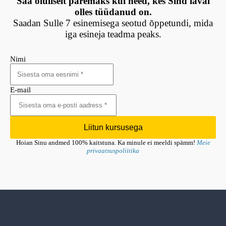
Saa oluliselt paremaks kui need, kes Sind laval
olles tüüdanud on.
Saadan Sulle 7 esinemisega seotud õppetundi, mida
iga esineja teadma peaks.
Nimi
E-mail
Liitun kursusega
Hoian Sinu andmed 100% kaitstuna. Ka minule ei meeldi spämm!
Meie
privaatsuspoliitika