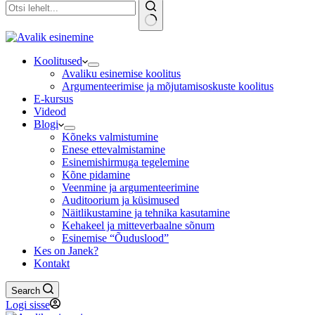
No
results
Koolitused
Avaliku esinemise koolitus
Argumenteerimise ja mõjutamisoskuste koolitus
E-kursus
Videod
Blogi
Kõneks valmistumine
Enese ettevalmistamine
Esinemishirmuga tegelemine
Kõne pidamine
Veenmine ja argumenteerimine
Auditoorium ja küsimused
Näitlikustamine ja tehnika kasutamine
Kehakeel ja mitteverbaalne sõnum
Esinemise “Õuduslood”
Kes on Janek?
Kontakt
Search
Logi sisse