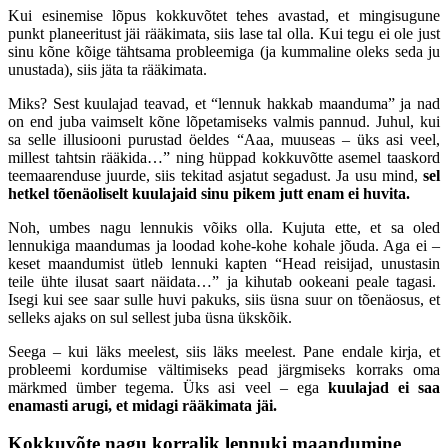
Kui esinemise lõpus kokkuvõtet tehes avastad, et mingisugune
punkt planeeritust jäi rääkimata, siis lase tal olla. Kui tegu ei ole just
sinu kõne kõige tähtsama probleemiga (ja kummaline oleks seda ju
unustada), siis jäta ta rääkimata.
Miks? Sest kuulajad teavad, et “lennuk hakkab maanduma” ja nad
on end juba vaimselt kõne lõpetamiseks valmis pannud. Juhul, kui
sa selle illusiooni purustad öeldes “Aaa, muuseas – üks asi veel,
millest tahtsin rääkida…” ning hüppad kokkuvõtte asemel taaskord
teemaarenduse juurde, siis tekitad asjatut segadust. Ja usu mind,
sel
hetkel tõenäoliselt kuulajaid sinu pikem jutt enam ei huvita.
Noh, umbes nagu lennukis võiks olla. Kujuta ette, et sa oled
lennukiga maandumas ja loodad kohe-kohe kohale jõuda. Aga ei –
keset maandumist ütleb lennuki kapten “Head reisijad, unustasin
teile ühte ilusat saart näidata…” ja kihutab ookeani peale tagasi.
Isegi kui see saar sulle huvi pakuks, siis üsna suur on tõenäosus, et
selleks ajaks on sul sellest juba üsna ükskõik.
Seega – kui läks meelest, siis läks meelest. Pane endale kirja, et
probleemi kordumise vältimiseks pead järgmiseks korraks oma
märkmed ümber tegema. Üks asi veel – ega
kuulajad ei saa
enamasti arugi, et midagi rääkimata jäi.
Kokkuvõte nagu korralik lennuki maandumine