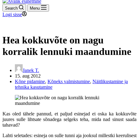
Search
Menu
Logi sisse
Hea kokkuvõte on nagu
korralik lennuki maandumine
Janek T.
15. aug 2012
Kõne pidamine
,
Kõneks valmistumine
,
Näitlikustamine ja
tehnika kasutamine
Kas oled tähele pannud, et paljud esinejad ei oska ka kokkuvõte
juures sulle lihtsate sõnadega selgeks teha, mida nad sinust saada
tahavad?
Lahti seletades: esineja on sulle tunni aja jooksul millestki keerulisest