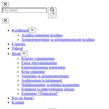
Skip
to
content
No
results
Koolitused
Avaliku esinemise koolitus
Argumenteerimise ja mõjutamisoskuste koolitus
E-kursus
Videod
Blogi
Kõneks valmistumine
Enese ettevalmistamine
Esinemishirmuga tegelemine
Kõne pidamine
Veenmine ja argumenteerimine
Auditoorium ja küsimused
Näitlikustamine ja tehnika kasutamine
Kehakeel ja mitteverbaalne sõnum
Esinemise “Õuduslood”
Kes on Janek?
Kontakt