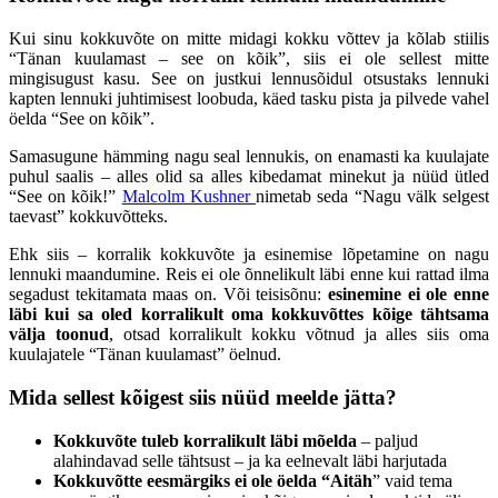
Kui sinu kokkuvõte on mitte midagi kokku võttev ja kõlab stiilis
“Tänan kuulamast – see on kõik”, siis ei ole sellest mitte
mingisugust kasu. See on justkui lennusõidul otsustaks lennuki
kapten lennuki juhtimisest loobuda, käed tasku pista ja pilvede vahel
öelda “See on kõik”.
Samasugune hämming nagu seal lennukis, on enamasti ka kuulajate
puhul saalis – alles olid sa alles kibedamat minekut ja nüüd ütled
“See on kõik!”
Malcolm Kushner
nimetab seda “Nagu välk selgest
taevast” kokkuvõtteks.
Ehk siis – korralik kokkuvõte ja esinemise lõpetamine on nagu
lennuki maandumine. Reis ei ole õnnelikult läbi enne kui rattad ilma
segadust tekitamata maas on. Või teisisõnu:
esinemine ei ole enne
läbi kui sa oled korralikult oma kokkuvõttes kõige tähtsama
välja toonud
, otsad korralikult kokku võtnud ja alles siis oma
kuulajatele “Tänan kuulamast” öelnud.
Mida sellest kõigest siis nüüd meelde jätta?
Kokkuvõte tuleb korralikult läbi mõelda
– paljud
alahindavad selle tähtsust – ja ka eelnevalt läbi harjutada
Kokkuvõtte eesmärgiks ei ole öelda “Aitäh
” vaid tema