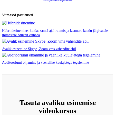
Viimased postitused
Hübriidesinemine: kuidas samal ajal ruumis ja kaamera kaudu jälgivatele
inimestele edukalt esineda
Avalik esinemine Skype, Zoom vms vahendite abil
Auditooriumi ohjamine ja vaenulike kuulajatega tegelemine
Tasuta avaliku esinemise
videokursus