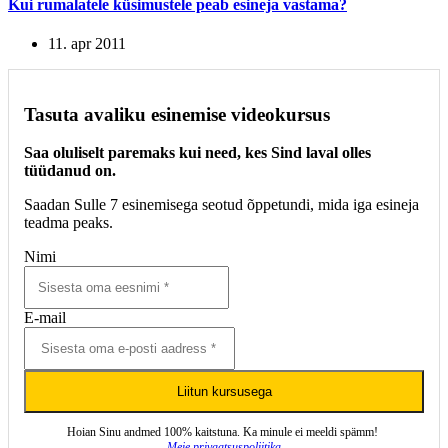
Kui rumalatele küsimustele peab esineja vastama?
11. apr 2011
Tasuta avaliku esinemise videokursus
Saa oluliselt paremaks kui need, kes Sind laval olles
tüüdanud on.
Saadan Sulle 7 esinemisega seotud õppetundi, mida iga esineja
teadma peaks.
Nimi
E-mail
Liitun kursusega
Hoian Sinu andmed 100% kaitstuna. Ka minule ei meeldi spämm!
Meie privaatsuspoliitika