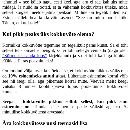
jahunud – see kõlab nagu eesti keel, aga aru ei saa kahjuks mitte
midagi. Ja nüüd sa ootad, et ta vähemalt kokkuvõttes ütleks, mida
sellest kõigest meelde jätma peaksid. Milline on tegelik tulemus?
Esineja ütleb hea kokkuvõte asemel “See on minu poolt kõik.
Tänan, et kuulasite!”
Kui pikk peaks üks kokkuvõte olema?
Korraliku kokkuvõtte tegemine on tegelikult paras kunst. Sa ei tohi
sellest teha omaette loengut, sa ei tohi sellega venitada (nagu olen
“Sõrmuste isanda loos”
kirjeldanud) ja sa ei tohi ka liiga lühidalt
rääkida. Paras peavalu, eks!
On toodud välja arve, kus öeldakse, et kokkuvõtte pikkus võiks olla
ca 10% esinemiseks antud ajast
. Lühemate esinemiste korral võib
see nii isegi olla, aga pikemate korral mitte. Vaevalt meist keegi
viitsiks 8-tunnise koolituspäeva lõpus pooletunnist kokkuvõtet
kuulata.
Seega –
kokkuvõtte pikkus sõltub sellest, kui pikk sinu
esinemine on
. Tunniajase esinemise peale võiksid aga ca. 5-
minutilise kokkuvõttega arvestada.
Ära kokkuvõtesse uusi teemasid lisa