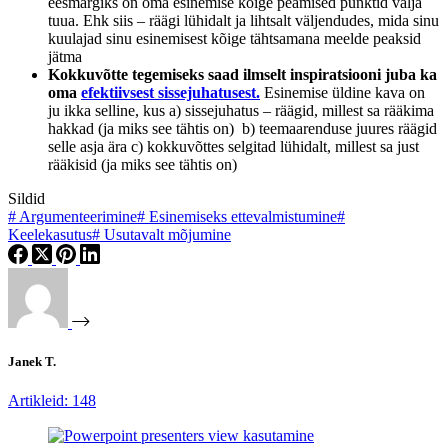
eesmärgiks on oma esinemise kõige peamised punktid välja
tuua. Ehk siis – räägi lühidalt ja lihtsalt väljendudes, mida sinu
kuulajad sinu esinemisest kõige tähtsamana meelde peaksid
jätma
Kokkuvõtte tegemiseks saad ilmselt inspiratsiooni juba ka
oma
efektiivsest sissejuhatusest.
Esinemise üldine kava on
ju ikka selline, kus a) sissejuhatus – räägid, millest sa rääkima
hakkad (ja miks see tähtis on) b) teemaarenduse juures räägid
selle asja ära c) kokkuvõttes selgitad lühidalt, millest sa just
rääkisid (ja miks see tähtis on)
Sildid
#
Argumenteerimine
#
Esinemiseks ettevalmistumine
#
Keelekasutus
#
Usutavalt mõjumine
Janek T.
Artikleid: 148