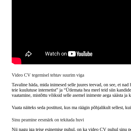
Video CV tegemisel tehtav suurim viga
Tavaline häda, mida inimesed selle juures teevad, on see, et nad 
teie kuulutuse internetist” ja “Ütlemata hea meel teid siin kand
vaatamine, mistõttu võiksid selle asemel inimeste aega säästa ja 
Vaata näiteks seda postitust, kus ma räägin põhjalikult sellest, k
Sinu peamine eesmärk on tekitada huvi
Nii nagu iga teise esinemise puhul, on ka video CV puhul sinu 