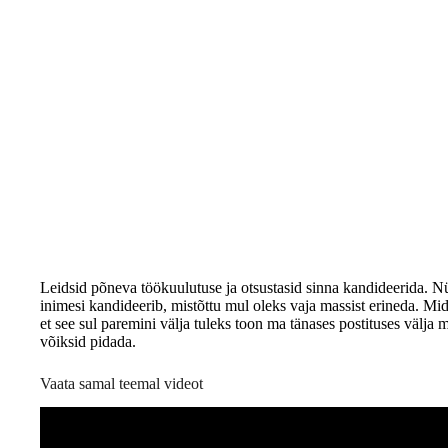
Leidsid põneva töökuulutuse ja otsustasid sinna kandideerida. Nü
inimesi kandideerib, mistõttu mul oleks vaja massist erineda. Mi
et see sul paremini välja tuleks toon ma tänases postituses välja
võiksid pidada.
Vaata samal teemal videot