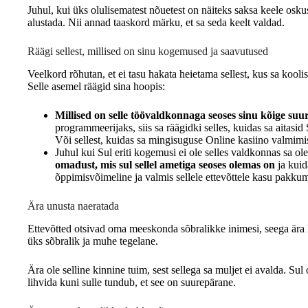
Juhul, kui üks olulisematest nõuetest on näiteks saksa keele osku
alustada. Nii annad taaskord märku, et sa seda keelt valdad.
Räägi sellest, millised on sinu kogemused ja saavutused
Veelkord rõhutan, et ei tasu hakata heietama sellest, kus sa koolis
Selle asemel räägid sina hoopis:
Millised on selle töövaldkonnaga seoses sinu kõige su
programmeerijaks, siis sa räägidki selles, kuidas sa aitasi
Või sellest, kuidas sa mingisuguse Online kasiino valmimi
Juhul kui Sul eriti kogemusi ei ole selles valdkonnas sa ole
omadust, mis sul sellel ametiga seoses olemas on
ja kuid
õppimisvõimeline ja valmis sellele ettevõttele kasu pakku
Ära unusta naeratada
Ettevõtted otsivad oma meeskonda sõbralikke inimesi, seega ära 
üks sõbralik ja muhe tegelane.
Ära ole selline kinnine tuim, sest sellega sa muljet ei avalda. S
lihvida kuni sulle tundub, et see on suurepärane.