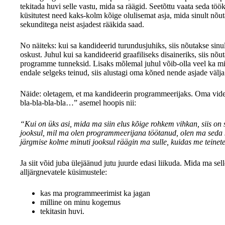
tekitada huvi selle vastu, mida sa räägid. Seetõttu vaata seda töö
küsitutest need kaks-kolm kõige olulisemat asja, mida sinult nõu
sekunditega neist asjadest rääkida saad.
No näiteks: kui sa kandideerid turundusjuhiks, siis nõutakse sinu
oskust. Juhul kui sa kandideerid graafiliseks disaineriks, siis nõ
programme tunneksid. Lisaks mõlemal juhul võib-olla veel ka mi
endale selgeks teinud, siis alustagi oma kõned nende asjade välj
Näide: oletagem, et ma kandideerin programmeerijaks. Oma vide
bla-bla-bla-bla…” asemel hoopis nii:
“Kui on üks asi, mida ma siin elus kõige rohkem vihkan, siis on s
jooksul, mil ma olen programmeerijana töötanud, olen ma seda k
järgmise kolme minuti jooksul räägin ma sulle, kuidas me teinete
Ja siit võid juba ülejäänud jutu juurde edasi liikuda. Mida ma sel
alljärgnevatele küsimustele:
kas ma programmeerimist ka jagan
milline on minu kogemus
tekitasin huvi.