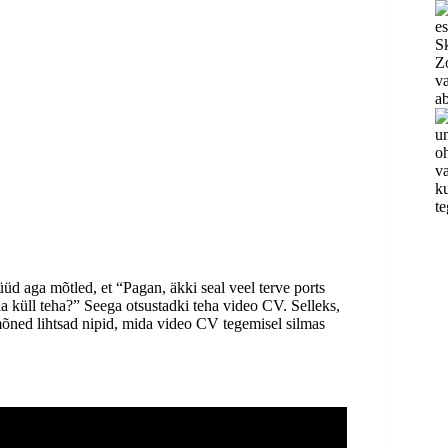
üd aga mõtled, et “Pagan, äkki seal veel terve ports
da küll teha?” Seega otsustadki teha video CV. Selleks,
 mõned lihtsad nipid, mida video CV tegemisel silmas