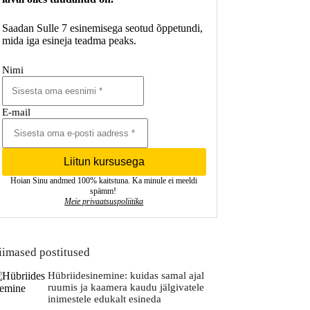
Saadan Sulle 7 esinemisega seotud õppetundi,
mida iga esineja teadma peaks.
Nimi
E-mail
Liitun kursusega
Hoian Sinu andmed 100% kaitstuna. Ka minule ei meeldi
spämm!
Meie privaatsuspoliitika
iimased postitused
Hübriidesinemine: kuidas samal ajal
ruumis ja kaamera kaudu jälgivatele
inimestele edukalt esineda