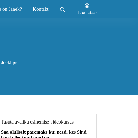
s on Janek?
Kontakt
Logi sisse
ideoklipid
Tasuta avaliku esinemise videokursus
Saa oluliselt paremaks kui need, kes Sind
laval olles tüüdanud on.