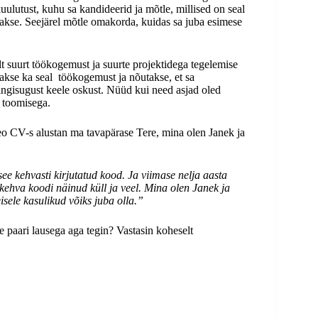
kuulutust, kuhu sa kandideerid ja mõtle, millised on seal
takse. Seejärel mõtle omakorda, kuidas sa juba esimese
lt suurt töökogemust ja suurte projektidega tegelemise
utakse ka seal töökogemust ja nõutakse, et sa
ngisugust keele oskust. Nüüd kui need asjad oled
a toomisega.
o CV-s alustan ma tavapärase Tere, mina olen Janek ja
ee kehvasti kirjutatud kood. Ja viimase nelja aasta
ehva koodi näinud küll ja veel. Mina olen Janek ja
isele kasulikud võiks juba olla.”
le paari lausega aga tegin? Vastasin koheselt