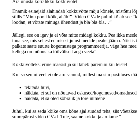
Ära unusta korralikku kokkuvõtet
Enamik esinejaid alahindab kokkuvõtte mõju kõnele, mistõttu l
stiilis “Minu poolt kõik, aitäh!”. Video CV-de puhul kõlab see “k
loodan, et võtate minuga ühendust ja bla-bla-bla…”
Jällegi, see on igav ja ei võta mitte midagi kokku. Pea ikka meele
tuua see, mis sellest eelmisest jutust meelde peaks jääma. Niisiis
palkate saate suurte kogemustega programmeerija, väga hea mee
kellega on mõnus ka tööväliselt aega veeta”.
Kokkuvõtteks: erine massist ja sul läheb paremini kui teistel
Kui sa senini veel ei ole aru saanud, millest ma siin postituses r
tekitada huvi,
näidata, et sul on nõutavad oskused/kogemused/omadused
näidata, et sa oled sõbralik ja tore inimene
Juhul, kui sa seda kõike oma kõne ajal suudad teha, siis võetaks
suurepärast video CV-d. Tule, saame kokku ja arutame.”.