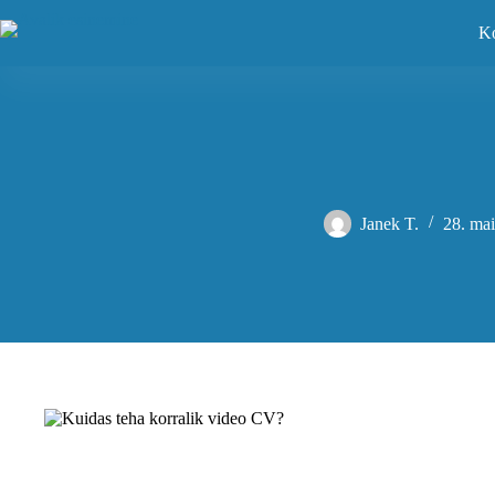
Skip
to
Ko
content
Janek T.
28. ma