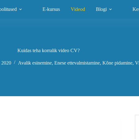
olitused
E-kursus
Videod
Blogi
Ke
Kuidas teha korralik video CV?
i 2020
Avalik esinemine
,
Enese ettevalmistamine
,
Kõne pidamine
,
V