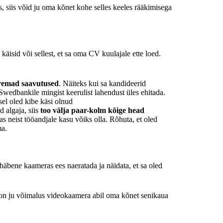
s, siis võid ju oma kõnet kohe selles keeles rääkimisega
 käisid või sellest, et sa oma CV kuulajale ette loed.
uremad saavutused
. Näiteks kui sa kandideerid
d Swedbankile mingist keerulist lahendust üles ehitada.
sel oled kibe käsi olnud
d algaja, siis
too välja paar-kolm kõige head
as neist tööandjale kasu võiks olla. Rõhuta, et oled
ma.
häbene kaameras ees naeratada ja näidata, et sa oled
ul on ju võimalus videokaamera abil oma kõnet senikaua