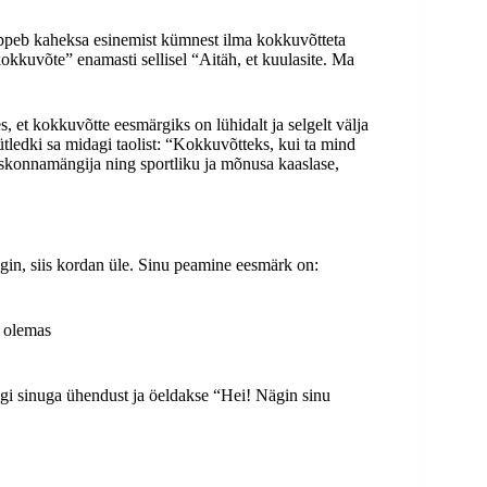
õppeb kaheksa esinemist kümnest ilma kokkuvõtteta
okkuvõte” enamasti sellisel “Aitäh, et kuulasite. Ma
s, et kokkuvõtte eesmärgiks on lühidalt ja selgelt välja
 ütledki sa midagi taolist: “Kokkuvõtteks, kui ta mind
skonnamängija ning sportliku ja mõnusa kaaslase,
äägin, siis kordan üle. Sinu peamine eesmärk on:
 olemas
egi sinuga ühendust ja öeldakse “Hei! Nägin sinu