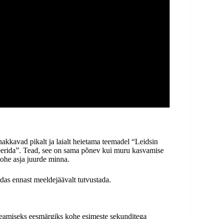
hakkavad pikalt ja laialt heietama teemadel “Leidsin
ideerida”. Tead, see on sama põnev kui muru kasvamise
kohe asja juurde minna.
uidas ennast meeldejäävalt tutvustada.
peamiseks eesmärgiks kohe esimeste sekunditega