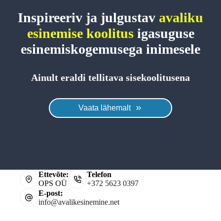
Inspireeriv ja julgustav
avaliku
esinemise koolitus
igasuguse
esinemiskogemusega inimesele
Ainult eraldi tellitava sisekoolitusena
Vaata lähemalt
Ettevõte:
Telefon
OPS OÜ
+372 5623 0397
E-post:
info@avalikesinemine.net