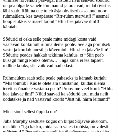
vihmase novembri päevaga, mistõttu rivis seisvad sõdurid
on pea õlgade vahele tõmmanud ja ootavad, millal rivistus
läbi saab. Rühma ette tuleb äsja ohvitseriks saanud noor
rühmaülem, kes tavapärase “Rrr-rühm tttervist!!!” asemel
hoopistükkis sarnasel toonil “Hhh-hea jalaväe ilm!!!”
käratab.
Sõdurid ei oska selle peale mitte midagi kosta vaid
vaatavad kohkunult rühmaülema poole. See aga põrnitseb
vastu ja kordab uuesti ja kõvemini “Hhh-hea jalaväe ilm!”
Sõdurite peades hakkab tekkima kahtlus, et “Siin peab
kusagil mingi konks olema…”, aga kuna ei tea täpselt,
milline konks, siis vaikivad nad edasi.
Rühmaülem saab selle peale pahaseks ja käratab kurjalt:
“Mis toimub? Kas te olete ära unustanud, kuidas ülema
tervitussõnadele vastama peab? Proovime veel kord: “Hhh-
hea jalaväe ilm!” Nüüd saavad ka sõdurid aru, mida neilt
oodatakse ja nad vastavad kooris “Just nii, härra leitnant!”
Mida sinul sellest õppida on?
Juba Murphy seaduste kogus on kirjas Sõjaväe aksioom,
mis ütleb “Iga käsku, mida saab valesti mõista, on valesti
mõistetud.” Pea sajaprotsendilise tõenäosusega saab väita –