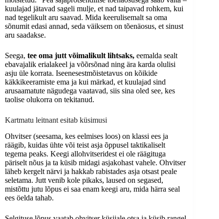
kuulajad jätavad sageli mulje, et nad taipavad rohkem, kui
nad tegelikult aru saavad. Mida keerulisemalt sa oma
sõnumit edasi annad, seda väiksem on tõenäosus, et sinust
aru saadakse.
Seega,
tee oma jutt võimalikult lihtsaks,
eemalda sealt
ebavajalik erialakeel ja võõrsõnad ning ära karda olulisi
asju üle korrata. Iseenesestmõistetavus on kõikide
käkkikeeramiste ema ja kui märkad, et kuulajad sind
arusaamatute nägudega vaatavad, siis sina oled see, kes
taolise olukorra on tekitanud.
Kartmatu leitnant esitab küsimusi
Ohvitser (seesama, kes eelmises loos) on klassi ees ja
räägib, kuidas ühte või teist asja õppusel taktikaliselt
tegema peaks. Keegi allohvitseridest ei ole räägituga
päriselt nõus ja ta küsib midagi asjakohast vahele. Ohvitser
läheb kergelt närvi ja hakkab rabistades asja otsast peale
seletama. Jutt venib kole pikaks, laused on segased,
mistõttu jutu lõpus ei saa enam keegi aru, mida härra seal
ees öelda tahab.
Selgituse lõpus vaatab ohvitser küsijale otsa ja küsib rangel