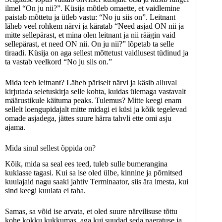
ilmel “On ju nii?”. Küsija mõtleb omaette, et vaidlemine
paistab mõttetu ja ütleb vastu: “No ju siis on”. Leitnant
läheb veel rohkem närvi ja käratab “Need asjad ON nii ja
mitte sellepärast, et mina olen leitnant ja nii räägin vaid
sellepärast, et need ON nii. On ju nii?” lõpetab ta selle
tiraadi. Küsija on aga sellest mõttetust vaidlusest tüdinud ja
ta vastab veelkord “No ju siis on.”
Mida teeb leitnant? Läheb päriselt närvi ja käsib alluval
kirjutada seletuskirja selle kohta, kuidas ülemaga vastavalt
määrustikule käituma peaks. Tulemus? Mitte keegi enam
sellelt loengupidajalt mitte midagi ei küsi ja kõik tegelevad
omade asjadega, jättes suure härra tahvli ette omi asju
ajama.
Mida sinul sellest õppida on?
Kõik, mida sa seal ees teed, tuleb sulle bumerangina
kuklasse tagasi. Kui sa ise oled ülbe, kinnine ja põrnitsed
kuulajaid nagu saaki jahtiv Terminaator, siis ära imesta, kui
sind keegi kuulata ei taha.
Samas, sa võid ise arvata, et oled suure närvilisuse tõttu
kohe kokku kukkumas, aga kui suudad seda naeratuse ja