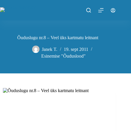
Skip
to
content
Õuduslugu nr.8 – Veel üks kartmatu leitnant
Janek T.
19. sept 2011
Esinemise "Õuduslood"