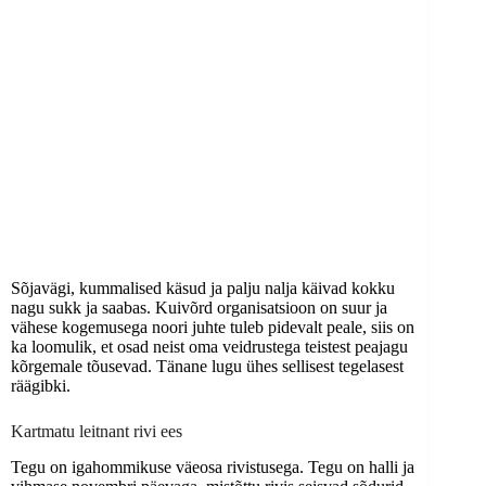
Sõjavägi, kummalised käsud ja palju nalja käivad kokku
nagu sukk ja saabas. Kuivõrd organisatsioon on suur ja
vähese kogemusega noori juhte tuleb pidevalt peale, siis on
ka loomulik, et osad neist oma veidrustega teistest peajagu
kõrgemale tõusevad. Tänane lugu ühes sellisest tegelasest
räägibki.
Kartmatu leitnant rivi ees
Tegu on igahommikuse väeosa rivistusega. Tegu on halli ja