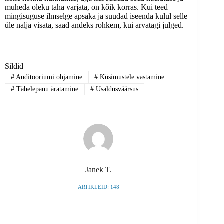
muheda oleku taha varjata, on kõik korras. Kui teed
mingisuguse ilmselge apsaka ja suudad iseenda kulul selle
üle nalja visata, saad andeks rohkem, kui arvatagi julged.
Sildid
#
Auditooriumi ohjamine
#
Küsimustele vastamine
#
Tähelepanu äratamine
#
Usaldusväärsus
Janek T.
ARTIKLEID: 148