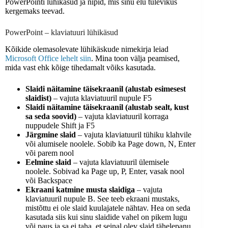
PowerPointi lühikäsud ja nipid, mis sinu elu tulevikus
kergemaks teevad.
PowerPoint – klaviatuuri lühikäsud
Kõikide olemasolevate lühikäskude nimekirja leiad
Microsoft Office lehelt siin
. Mina toon välja peamised,
mida vast ehk kõige tihedamalt võiks kasutada.
Slaidi näitamine täisekraanil (alustab esimesest
slaidist)
– vajuta klaviatuuril nupule F5
Slaidi näitamine täisekraanil (alustab sealt, kust
sa seda soovid)
– vajuta klaviatuuril korraga
nuppudele Shift ja F5
Järgmine slaid
– vajuta klaviatuuril tühiku klahvile
või alumisele noolele. Sobib ka Page down, N, Enter
või parem nool
Eelmine slaid
– vajuta klaviatuuril ülemisele
noolele. Sobivad ka Page up, P, Enter, vasak nool
või Backspace
Ekraani katmine musta slaidiga
– vajuta
klaviatuuril nupule B. See teeb ekraani mustaks,
mistõttu ei ole slaid kuulajatele nähtav. Hea on seda
kasutada siis kui sinu slaidide vahel on pikem lugu
või paus ja sa ei taha, et seinal olev slaid tähelepanu