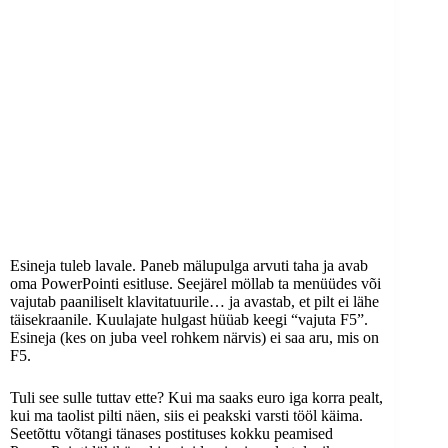
Esineja tuleb lavale. Paneb mälupulga arvuti taha ja avab
oma PowerPointi esitluse. Seejärel möllab ta menüüdes või
vajutab paaniliselt klavitatuurile… ja avastab, et pilt ei lähe
täisekraanile. Kuulajate hulgast hüüab keegi “vajuta F5”.
Esineja (kes on juba veel rohkem närvis) ei saa aru, mis on
F5.
Tuli see sulle tuttav ette? Kui ma saaks euro iga korra pealt,
kui ma taolist pilti näen, siis ei peakski varsti tööl käima.
Seetõttu võtangi tänases postituses kokku peamised