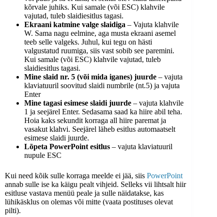
kõrvale juhiks. Kui samale (või ESC) klahvile
vajutad, tuleb slaidiesitlus tagasi.
Ekraani katmine valge slaidiga
– Vajuta klahvile
W. Sama nagu eelmine, aga musta ekraani asemel
teeb selle valgeks. Juhul, kui tegu on hästi
valgustatud ruumiga, siis vast sobib see paremini.
Kui samale (või ESC) klahvile vajutad, tuleb
slaidiesitlus tagasi.
Mine slaid nr. 5 (või mida iganes) juurde
– vajuta
klaviatuuril soovitud slaidi numbrile (nt.5) ja vajuta
Enter
Mine tagasi esimese slaidi juurde
– vajuta klahvile
1 ja seejärel Enter. Sedasama saad ka hiire abil teha.
Hoia kaks sekundit korraga all hiire paremat ja
vasakut klahvi. Seejärel läheb esitlus automaatselt
esimese slaidi juurde.
Lõpeta PowerPoint esitlus
– vajuta klaviatuuril
nupule ESC
Kui need kõik sulle korraga meelde ei jää, siis
PowerPoint
annab sulle ise ka käigu pealt vihjeid. Selleks vii lihtsalt hiir
esitluse vastava menüü peale ja sulle näidatakse, kas
lühikäsklus on olemas või mitte (vaata postituses olevat
pilti).