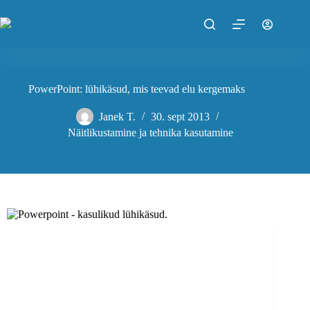
Skip
to
content
PowerPoint: lühikäsud, mis teevad elu kergemaks
Janek T.
30. sept 2013
Näitlikustamine ja tehnika kasutamine