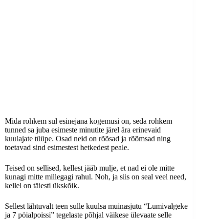
Mida rohkem sul esinejana kogemusi on, seda rohkem
tunned sa juba esimeste minutite järel ära erinevaid
kuulajate tüüpe. Osad neid on rõõsad ja rõõmsad ning
toetavad sind esimestest hetkedest peale.
Teised on sellised, kellest jääb mulje, et nad ei ole mitte
kunagi mitte millegagi rahul. Noh, ja siis on seal veel need,
kellel on täiesti ükskõik.
Sellest lähtuvalt teen sulle kuulsa muinasjutu “Lumivalgeke
ja 7 pöialpoissi” tegelaste põhjal väikese ülevaate selle