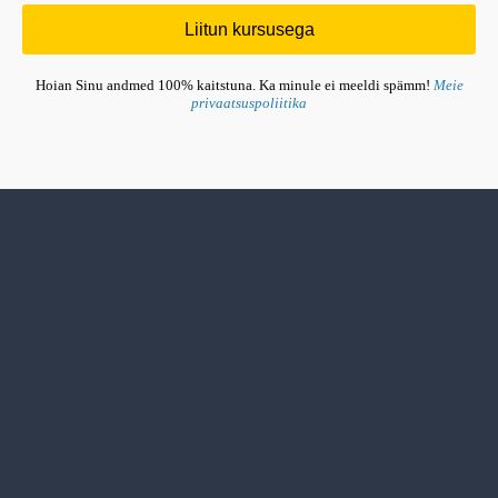
Liitun kursusega
Hoian Sinu andmed 100% kaitstuna. Ka minule ei meeldi spämm!
Meie
privaatsuspoliitika