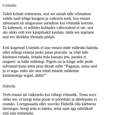
Unimüts
Tuleb kohale esimesena, sest see annab talle võimaluse
valida saali kõige kaugem ja vaiksem nurk, kus ennast
mõnusasti nii mugavasse asendisse kui võimalik keerata.
Ta kahetseb, et sellistes kohtades välivoodeid ei ole, sest
siis oleks eriti tore käsipõsakil kuulata, mida see tegelane
seal ees üleüldse tõestada püüab.
Eriti kogenud Unimüts ei lase ennast mitte millestki häirida,
olles sellega esineja jaoks paras peavalu- sa võid talle
küsimusi esitada, üritada teda kaasata jms, paraku ei
reageeri ta mitte millelegi. Pigem on ta kõige selle peale
solvunud kuna tema peas tiksub mõte “Paganas, mina sind
ju ei sega- miks siis sina mind miskite mõttetute
küsimustega segad, ahhh?”
Häbelik
Teeb ennast nii väikeseks kui vähegi võimalik. Tema soov
oleks see, et keegi tema poole ei pöörduks ja tähelepanu ei
osutaks. Loengusaalis olles sooviks Häbelik olla kärbsena
laenurgas- keegi teda ei märka, tema saab aga rahulikult
omi asju toimetada.