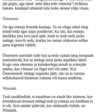
jah gripis, aga näed- tulin ikka teile esinema”) kelkima
hakata- kuulajad tahaksid teda kohe aknast välja visata.
Õnneseen
On iga esineja lemmik-kuulaja. Ta on eluga rahul ning
üritab leida igas asjas positiivset. Ka siis, kui esineja
täielikku jura lava peal ajab, leiab ta sealt enda jaoks
midagi- kasvõi seda, kuidas ise samas olukorras sellise
jama tegemist vältida.
Õnneseen naeratab sulle kui sa teda vaatad ning noogutab
tunnustavalt, kui sa midagi tema jaoks asjalikku ütled.
Kogu oma olemuse ja kehakeelega annab ta esinejale
märku, kas viimane on õigel teel või mitte. Kui
Õnneseenele midagi segaseks jääb, siis on ta varmas
sellekohaseid küsimusi esitama või kaasa arutlema.
Ninatark
Teab raudkindlalt, et maailmas on ainult üks inimene, kes
kõneldavast teemast midagi teab ja esineja see kindlasti ei
ei ole. Sest ainuke pädevik, kes siinkandis leidub, on
Ninatark.