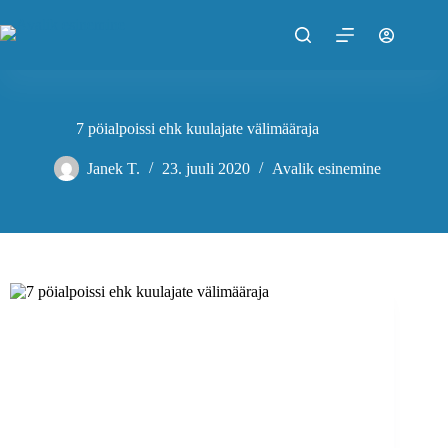
Skip
to
content
7 pöialpoissi ehk kuulajate välimääraja
Janek T.
23. juuli 2020
Avalik esinemine