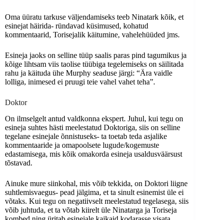
Oma üüratu tarkuse väljendamiseks teeb Ninatark kõik, et
esinejat häirida- ründavad küsimused, kohatud
kommentaarid, Torisejalik käitumine, vahelehüüded jms.
Esineja jaoks on selline tüüp saalis paras pind tagumikus ja
kõige lihtsam viis taolise tüübiga tegelemiseks on säilitada
rahu ja käituda ühe Murphy seaduse järgi: “Ära vaidle
lolliga, inimesed ei pruugi teie vahel vahet teha”.
Doktor
On ilmselgelt antud valdkonna ekspert. Juhul, kui tegu on
esineja suhtes hästi meelestatud Doktoriga, siis on selline
tegelane esinejale õnnistuseks- ta toetab teda asjalike
kommentaaride ja omapoolsete lugude/kogemuste
edastamisega, mis kõik omakorda esineja usaldusväärsust
tõstavad.
Ainuke mure siinkohal, mis võib tekkida, on Doktori liigne
suhtlemisvaegus- pead jälgima, et ta sinult esinemist üle ei
võtaks. Kui tegu on negatiivselt meelestatud tegelasega, siis
võib juhtuda, et ta võtab kiirelt üle Ninatarga ja Toriseja
kombed ning üritab esinejale kaikaid kodarasse visata.