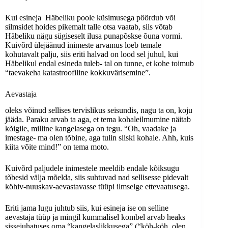
Kui esineja Häbeliku poole küsimusega pöördub või
silmsidet hoides pikemalt talle otsa vaatab, siis võtab
Häbeliku nägu sügiseselt ilusa punapõskse õuna vormi.
Kuivõrd ülejäänud inimeste arvamus loeb temale
kohutavalt palju, siis eriti halvad on lood sel juhul, kui
Häbelikul endal esineda tuleb- tal on tunne, et kohe toimub
“taevakeha katastroofiline kokkuvärisemine”.
Aevastaja
oleks võinud sellises tervislikus seisundis, nagu ta on, koju
jääda. Paraku arvab ta aga, et tema kohaleilmumine näitab
kõigile, milline kangelasega on tegu. “Oh, vaadake ja
imestage- ma olen tõbine, aga tulin siiski kohale. Ahh, kuis
kiita võite mind!” on tema moto.
Kuivõrd paljudele inimestele meeldib endale kõiksugu
tõbesid välja mõelda, siis suhtuvad nad sellisesse pidevalt
köhiv-nuuskav-aevastavasse tüüpi ilmselge ettevaatusega.
Eriti jama lugu juhtub siis, kui esineja ise on selline
aevastaja tüüp ja mingil kummalisel kombel arvab heaks
sissejuhatuses oma “kangelaslikkusega” (“köh-köh, olen