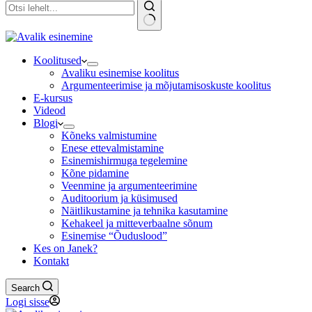
No
results
Koolitused
Avaliku esinemise koolitus
Argumenteerimise ja mõjutamisoskuste koolitus
E-kursus
Videod
Blogi
Kõneks valmistumine
Enese ettevalmistamine
Esinemishirmuga tegelemine
Kõne pidamine
Veenmine ja argumenteerimine
Auditoorium ja küsimused
Näitlikustamine ja tehnika kasutamine
Kehakeel ja mitteverbaalne sõnum
Esinemise “Õuduslood”
Kes on Janek?
Kontakt
Search
Logi sisse