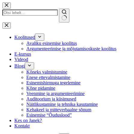
Skip
to
content
No
results
Koolitused
Avaliku esinemise koolitus
Argumenteerimise ja mõjutamisoskuste koolitus
E-kursus
Videod
Blogi
Kõneks valmistumine
Enese ettevalmistamine
Esinemishirmuga tegelemine
Kõne pidamine
Veenmine ja argumenteerimine
Auditoorium ja küsimused
Näitlikustamine ja tehnika kasutamine
Kehakeel ja mitteverbaalne sõnum
Esinemise “Õuduslood”
Kes on Janek?
Kontakt