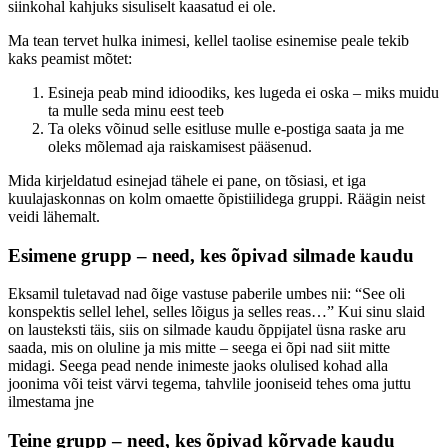
siinkohal kahjuks sisuliselt kaasatud ei ole.
Ma tean tervet hulka inimesi, kellel taolise esinemise peale tekib
kaks peamist mõtet:
Esineja peab mind idioodiks, kes lugeda ei oska – miks muidu
ta mulle seda minu eest teeb
Ta oleks võinud selle esitluse mulle e-postiga saata ja me
oleks mõlemad aja raiskamisest pääsenud.
Mida kirjeldatud esinejad tähele ei pane, on tõsiasi, et iga
kuulajaskonnas on kolm omaette õpistiilidega gruppi. Räägin neist
veidi lähemalt.
Esimene grupp – need, kes õpivad silmade kaudu
Eksamil tuletavad nad õige vastuse paberile umbes nii: “See oli
konspektis sellel lehel, selles lõigus ja selles reas…” Kui sinu slaid
on lausteksti täis, siis on silmade kaudu õppijatel üsna raske aru
saada, mis on oluline ja mis mitte – seega ei õpi nad siit mitte
midagi. Seega pead nende inimeste jaoks olulised kohad alla
joonima või teist värvi tegema, tahvlile jooniseid tehes oma juttu
ilmestama jne
Teine grupp – need, kes õpivad kõrvade kaudu