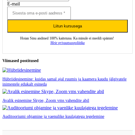
E-mail
Liitun kursusega
Hoian Sinu andmed 100% kaitstuna. Ka minule ei meeldi spämm!
Meie privaatsuspoliitika
Viimased postitused
Hübriidesinemine: kuidas samal ajal ruumis ja kaamera kaudu jälgivatele
inimestele edukalt esineda
Avalik esinemine Skype, Zoom vms vahendite abil
Auditooriumi ohjamine ja vaenulike kuulajatega tegelemine