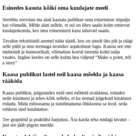
Esinedes kasuta kõiki oma kuulajate meeli
Seetõttu soovitan ma alati kaasata publikut oma esinemisse niipalju
kui võimalik. Mõtle alati sellele, et sul on ühes saalis kolm erinevat
kuulajaskonda, kes sinu esinemisest kasu tahavad saada.
Tavalise tekstislaidi asemel näita slaidi, kus on ainult üks pilt ja räägi
selle pildi ja sinu teemaga seonduv asjakohane lugu. Kanna see ette
muhedalt ja humoorikalt, võimaluse korral iseenda kulul nalja
visates. Inglise keeles on selle kohta hea väljend “Make a point, tell
a story”
Kaasa publikut lastel neil kaasa mõelda ja kaasa
rääkida
Kaasa publikut, julgustades neid omi mõtteid avaldama, esitades
neile küsimusi ja tehes kõik selleks, et ka nemad julgeksid küsimusi
esitada. Mida mõnusama ja sundimatuma õhkkonna sa lood, seda
rohkem sind kuulatakse.
Tee grupitöid ja praktilisi harjutusi. Ära karda teha midagi tavatut –
just see jääb pigem meelde.