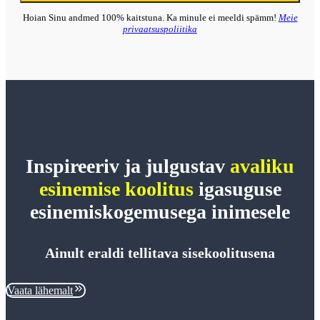
Hoian Sinu andmed 100% kaitstuna. Ka minule ei meeldi spämm!
Meie
privaatsuspoliitika
Inspireeriv ja julgustav
avaliku
esinemise koolitus
igasuguse
esinemiskogemusega inimesele
Ainult eraldi tellitava sisekoolitusena
Vaata lähemalt