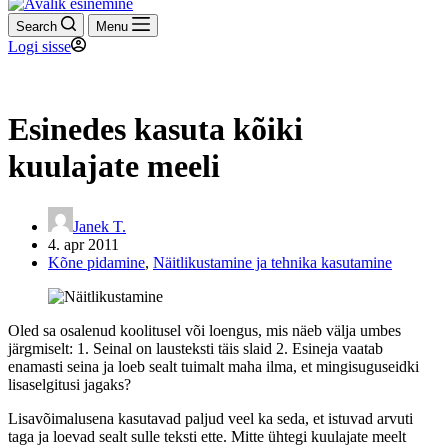
Search
Menu
Logi sisse
Esinedes kasuta kõiki
kuulajate meeli
Janek T.
4. apr 2011
Kõne pidamine
,
Näitlikustamine ja tehnika kasutamine
Oled sa osalenud koolitusel või loengus, mis näeb välja umbes
järgmiselt: 1. Seinal on lausteksti täis slaid 2. Esineja vaatab
enamasti seina ja loeb sealt tuimalt maha ilma, et mingisuguseidki
lisaselgitusi jagaks?
Lisavõimalusena kasutavad paljud veel ka seda, et istuvad arvuti
taga ja loevad sealt sulle teksti ette. Mitte ühtegi kuulajate meelt