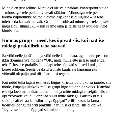
Mina olen just selline. Minule ei ole vaja näidata Powerpoint slaide
– minusugustele peab huvitavalt rääkima. Minusugustele peab
tooma kujundlikke näited, vestma asjakohaseid lugusid – ja teha
tuleb seda kaasahaaravalt. Grupitööd sobivad minusugustele täpselt
nagu sibul silmaauku – siin saame oma ja teiste häält kuuldes infot
kinnistada.
Kolmas grupp – need, kes õpivad siis, kui nad ise
midagi praktiliselt teha saavad
Sa võid neile ju rääkida ja võid neile ka näidata, aga nende peas on
ikka domineeriva mõttena “OK, näita mulle ette ja lase mul endal
teha!” Just ise praktiliselt midagi tehes õpivad sellised kuulajad
kõige rohkem. Seega peaksid taoliste kuulajate kaasamiseks
võimalikult palju praktilisi harjutusi tegema.
Kui nüüd tulla tagasi esimeses lõigus kirjeldatud olukorra juurde, siis
mõtle, kuipalju ükskõik millise grupi liige siit õppida võiks. Kuivõrd
esineja loeb maha üsna tuimal ilmel ja mitte midagi ei selgita, siis ei
õpi “kõrvade kaudu” õppijad suurt mitte midagi. Lausteksti täis
slaidi pealt ei saa ka “silmadega õppijad” erilist kasu. Ja kuna
taolistes loengutes eriti praktilisi harjutusi ei tehta, siis ei õpi ka
“tegevuse kaudu” õppijad siit mitte kui midagi.