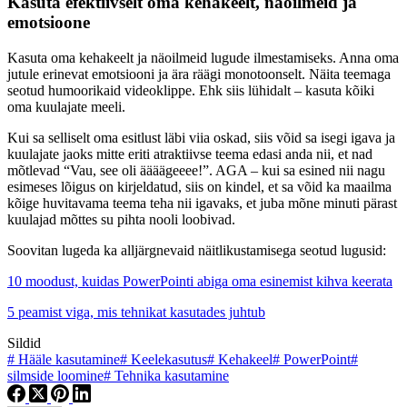
Kasuta efektiivselt oma kehakeelt, näoilmeid ja
emotsioone
Kasuta oma kehakeelt ja näoilmeid lugude ilmestamiseks. Anna oma
jutule erinevat emotsiooni ja ära räägi monotoonselt. Näita teemaga
seotud humoorikaid videoklippe. Ehk siis lühidalt – kasuta kõiki
oma kuulajate meeli.
Kui sa selliselt oma esitlust läbi viia oskad, siis võid sa isegi igava ja
kuulajate jaoks mitte eriti atraktiivse teema edasi anda nii, et nad
mõtlevad “Vau, see oli äääägeeee!”. AGA – kui sa esined nii nagu
esimeses lõigus on kirjeldatud, siis on kindel, et sa võid ka maailma
kõige huvitavama teema teha nii igavaks, et juba mõne minuti pärast
kuulajad mõttes su pihta nooli loobivad.
Soovitan lugeda ka alljärgnevaid näitlikustamisega seotud lugusid:
10 moodust, kuidas PowerPointi abiga oma esinemist kihva keerata
5 peamist viga, mis tehnikat kasutades juhtub
Sildid
#
Hääle kasutamine
#
Keelekasutus
#
Kehakeel
#
PowerPoint
#
silmside loomine
#
Tehnika kasutamine