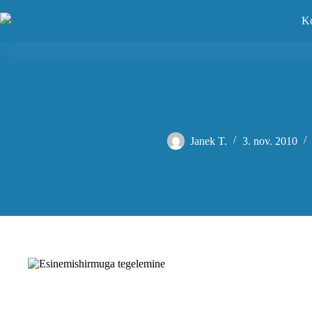
Skip
to
Ko
content
Janek T.
3. nov. 2010