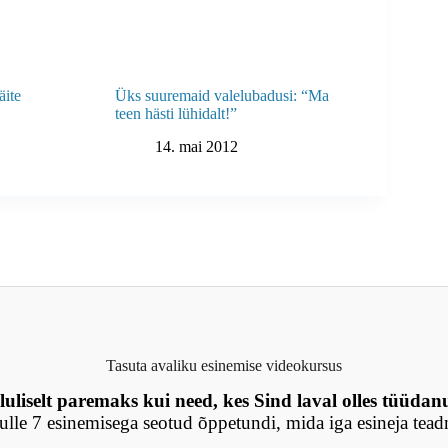
äite
Üks suuremaid valelubadusi: “Ma
teen hästi lühidalt!”
14. mai 2012
Tasuta avaliku esinemise videokursus
luliselt paremaks kui need, kes Sind laval olles tüüdan
lle 7 esinemisega seotud õppetundi, mida iga esineja tea