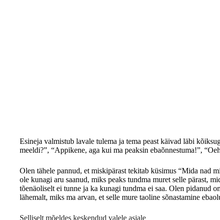
Esineja valmistub lavale tulema ja tema peast käivad läbi kõiksu
meeldi?”, “Appikene, aga kui ma peaksin ebaõnnestuma!”, “Oeh, 
Olen tähele pannud, et miskipärast tekitab küsimus “Mida nad min
ole kunagi aru saanud, miks peaks tundma muret selle pärast, mi
tõenäoliselt ei tunne ja ka kunagi tundma ei saa. Olen pidanud om
lähemalt, miks ma arvan, et selle mure taoline sõnastamine ebaol
Selliselt mõeldes keskendud valele asjale