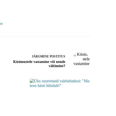
48
JÄRGMINE
POSTITUS
Küsimustele vastamine või nende
vältimine?