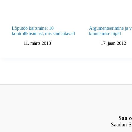
Lõputöö kaitsmine: 10
Argumenteerimine ja v
kontrollküsimust, mis sind aitavad
kinnitamise nipid
11. märts 2013
17. jaan 2012
Saa o
Saadan Su