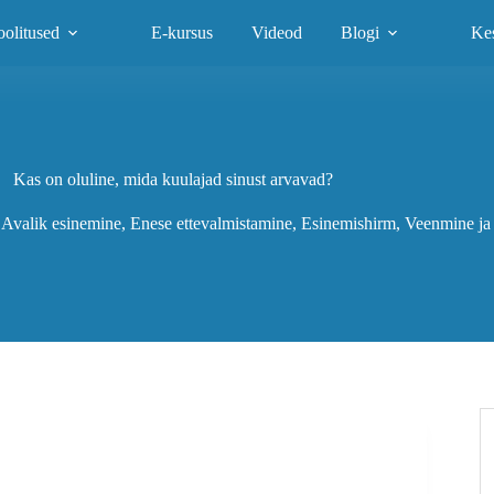
olitused
E-kursus
Videod
Blogi
Ke
Kas on oluline, mida kuulajad sinust arvavad?
Avalik esinemine
,
Enese ettevalmistamine
,
Esinemishirm
,
Veenmine ja