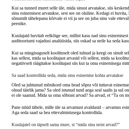
Kui sa tunned muret selle üle, mida sinust arvatakse, siis kesken
sinu esinemisest arvatakse, sest see on oluline. Kedagi ei huvita, k
sõnumilt tähelepanu kõrvale ei vii ja see on juba sinu vale etteval
peenike.
Kuulajaid huvitab eelkõige see, millist kasu nad sinu esinemises
auditooriumi vajadusi analüüsida, siis oskad sa neile ka seda ka
Kui sa mingisuguselt koolituselt oled tulnud ja keegi on sinult sel
kas sellest, mida sa koolitajast arvasid või sellest, mida sa kooli
negatiivselt räägitakse koolitajast siis kui ta oma esinemisega mi
Sa saad kontrollida seda, mida sinu esinemise kohta arvatakse
Oled sa juhtunud mõnikord oma head sõpra või tuttavat esinema
olnud täielik jama? Sa oled istunud tund aega seal saalis ja sul o
ei ole saanud. Mida sa oma sõbrast arvad? Sa arvad, et “Ta on mu 
Pane nüüd tähele, mille üle sa arvamust avaldasid – arvamus esine
Aga seda saad sa hea ettevalmistusega kontrollida.
Kuulajatel on täpselt sama mure, st “mida sina neist arvad?”