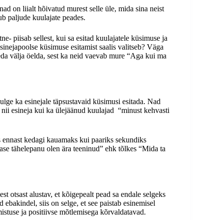
ad on liialt hõivatud murest selle üle, mida sina neist
ub paljude kuulajate peades.
e- piisab sellest, kui sa esitad kuulajatele küsimuse ja
esinejapoolse küsimuse esitamist saalis valitseb? Väga
 seda välja öelda, sest ka neid vaevab mure “Aga kui ma
julge ka esinejale täpsustavaid küsimusi esitada. Nad
u nii esineja kui ka ülejäänud kuulajad “minust kehvasti
es ennast kedagi kauamaks kui paariks sekundiks
ase tähelepanu olen ära teeninud” ehk tõlkes “Mida ta
t otsast alustav, et kõigepealt pead sa endale selgeks
 ebakindel, siis on selge, et see paistab esinemisel
istuse ja positiivse mõtlemisega kõrvaldatavad.