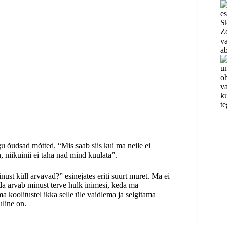
gu õudsad mõtted. “Mis saab siis kui ma neile ei
niikuinii ei taha nad mind kuulata”.
ust küll arvavad?” esinejates eriti suurt muret. Ma ei
da arvab minust terve hulk inimesi, keda ma
a koolitustel ikka selle üle vaidlema ja selgitama
uline on.