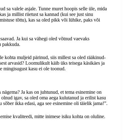
dud sa valele asjale. Tunne muret hoopis selle üle, mida
as ja millist riietust sa kannad (kui see just sinu
mistuse tõttu), kas sa oled pikk või lühike, paks või
t saavad. Ja kui sa vähegi oled võtnud vaevaks
su pakkuda.
le kohta muljeid pärinud, siis millest sa oled rääkinud-
tusest arvasid? Loomulikult käib üks teisega käsikäes ja
tte mingisugust kasu ei ole toonud.
s nägema? Ja kas on juhtunud, et tema esinemine on
n olnud igav, sa oled oma aega kulutanud ja erilist kasu
sõber ikka edasi, aga see esinemine oli täielik jama!”.
mise kvaliteedi, mitte inimese isiku kohta on oluline.