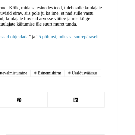
d. Kõik, mida sa esinedes teed, tuleb sulle kuulajate
uvisid eirav, siis pole ju ka ime, et nad sulle vastu
ud, kuulajate huvisid arvesse võttev ja mis kõige
kuulajate käitumise üle suurt muret tunda.
 saad ohjeldada
” ja “
5 põhjust, miks sa suurepäraselt
ttevalmistumine
#
Esinemishirm
#
Usaldusväärsus