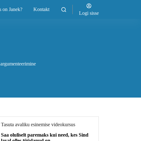
s on Janek?
Kontakt
Logi sisse
 argumenteerimine
Tasuta avaliku esinemise videokursus
Saa oluliselt paremaks kui need, kes Sind
laval olles tüüdanud on.