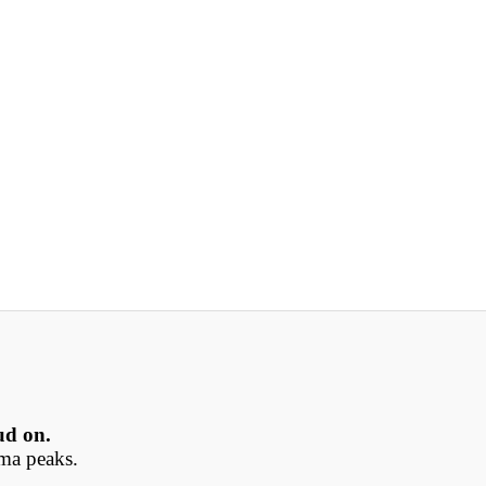
ud on.
dma peaks.