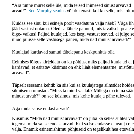
“Ära tunne muret selle üle, mida teised inimesed sinust arvavad- n
arvad!”.
See Murphy seadus
võtab kenasti kokku selle, mis toim
Kuidas see sinu kui esineja poolt vaadatuna välja näeb? Väga lihtn
jääd vastust ootama. Oled sa tähele pannud, mis tavaliselt peale 
õige- vaikus! Paljud kuulajad, kes isegi vastust teavad, ei julge
nüüd puusse selle vastusega panen, mida nad minust arvavad?”
Kuulajad kardavad samuti tähelepanu keskpunktis olla
Eelmises lõigus kirjeldatu on ka põhjus, miks paljud kuulajad ei 
kardavad, et esitatav küsimus on ehk liialt elementaarne, mistõtt
arvavad”.
Täpselt seesama kehtib ka siis kui sa kuulajatega silmsidet hoid
silmitsema unustad. “Miks ta mind vaatab? Millega ma tema säär
minust arvab?” on see küsimus, mis kohe kuulaja pähe tulevad.
Aga mida sa ise endast arvad?
Küsimus “Mida nad minust arvavad” on juba ka selles suhtes vales
tegema, mida sa ise endast arvad. Kui sa ise endasse ei usu ja oled
välja. Enamik esinemishirmu põhjuseid on tegelikult hea ettevalm