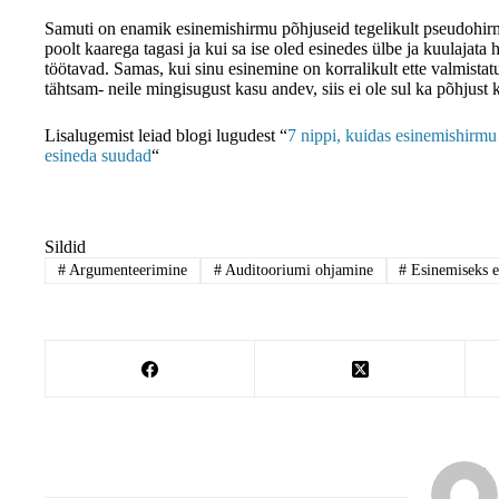
Samuti on enamik esinemishirmu põhjuseid tegelikult pseudohirmu
poolt kaarega tagasi ja kui sa ise oled esinedes ülbe ja kuulajata h
töötavad. Samas, kui sinu esinemine on korralikult ette valmistat
tähtsam- neile mingisugust kasu andev, siis ei ole sul ka põhjust 
Lisalugemist leiad blogi lugudest “
7 nippi, kuidas esinemishirmu
esineda suudad
“
Sildid
#
Argumenteerimine
#
Auditooriumi ohjamine
#
Esinemiseks e