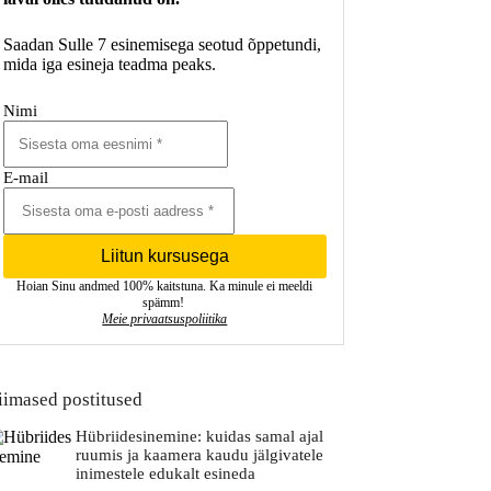
Saadan Sulle 7 esinemisega seotud õppetundi,
mida iga esineja teadma peaks.
Nimi
E-mail
Liitun kursusega
Hoian Sinu andmed 100% kaitstuna. Ka minule ei meeldi
spämm!
Meie privaatsuspoliitika
iimased postitused
Hübriidesinemine: kuidas samal ajal
ruumis ja kaamera kaudu jälgivatele
inimestele edukalt esineda